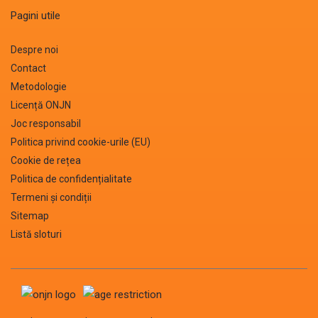
Pagini utile
Despre noi
Contact
Metodologie
Licență ONJN
Joc responsabil
Politica privind cookie-urile (EU)
Cookie de rețea
Politica de confidențialitate
Termeni și condiții
Sitemap
Listă sloturi