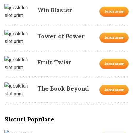
Win Blaster
Joaca acum
Tower of Power
Joaca acum
Fruit Twist
Joaca acum
The Book Beyond
Joaca acum
Sloturi Populare