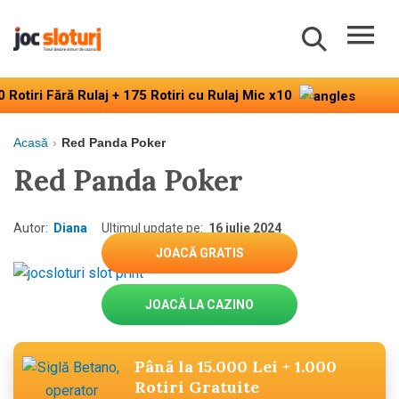
Main
Men
 + 175 Rotiri cu Rulaj Mic x10
<2.000 RON
Acasă
Red Panda Poker
Red Panda Poker
Autor:
Diana
Ultimul update pe:
16 iulie 2024
JOACĂ GRATIS
JOACĂ LA CAZINO
Până la 15.000 Lei + 1.000
Rotiri Gratuite