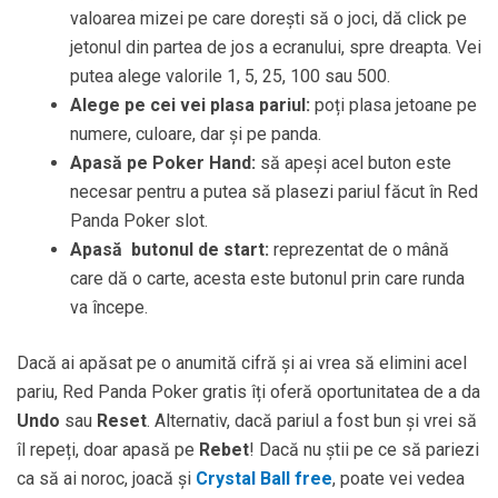
valoarea mizei pe care dorești să o joci, dă click pe
jetonul din partea de jos a ecranului, spre dreapta. Vei
putea alege valorile 1, 5, 25, 100 sau 500.
Alege pe cei vei plasa pariul:
poți plasa jetoane pe
numere, culoare, dar și pe panda.
Apasă pe Poker Hand:
să apeși acel buton este
necesar pentru a putea să plasezi pariul făcut în Red
Panda Poker slot.
Apasă butonul de start:
reprezentat de o mână
care dă o carte, acesta este butonul prin care runda
va începe.
Dacă ai apăsat pe o anumită cifră și ai vrea să elimini acel
pariu, Red Panda Poker gratis îți oferă oportunitatea de a da
Undo
sau
Reset
. Alternativ, dacă pariul a fost bun și vrei să
îl repeți, doar apasă pe
Rebet
! Dacă nu știi pe ce să pariezi
ca să ai noroc, joacă și
Crystal Ball free
, poate vei vedea