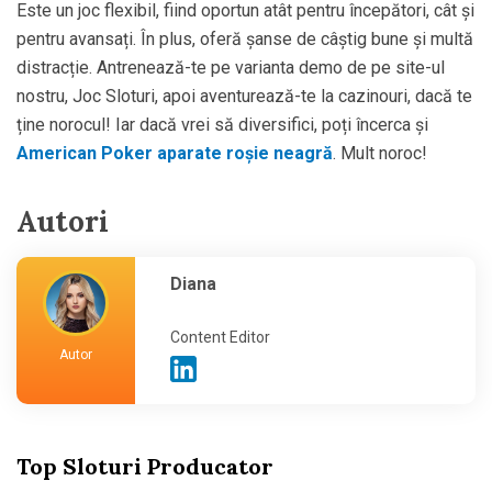
Este un joc flexibil, fiind oportun atât pentru începători, cât și
pentru avansați. În plus, oferă șanse de câștig bune și multă
distracție. Antrenează-te pe varianta demo de pe site-ul
nostru, Joc Sloturi, apoi aventurează-te la cazinouri, dacă te
ține norocul! Iar dacă vrei să diversifici, poți încerca și
American Poker aparate roșie neagră
. Mult noroc!
Autori
Diana
Content Editor
Autor
Top Sloturi Producator