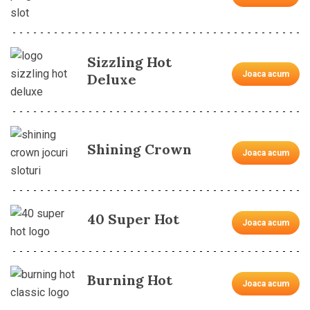
Sizzling Hot
Joaca acum
Deluxe
Shining Crown
Joaca acum
40 Super Hot
Joaca acum
Burning Hot
Joaca acum