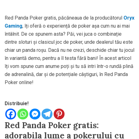
Red Panda Poker gratis, păcăneaua de la producătorul
Oryx
Gaming
, îți oferă o experiență de poker așa cum nu ai mai
întâlnit. De ce spunem asta? Păi, vei juca o combinație
dintre sloturi și clasicul joc de poker, unde dealerul tău este
chiar un panda roșu. Dacă nu ne crezi, deschide chiar tu jocul
în variantă demo, pentru a îl testa fără bani! În acest articol
îți vom spune cum anume poți și tu să intri într-o rundă plină
de adrenalină, dar și de potențiale câștiguri, în Red Panda
Poker online!
Distribuie!
Red Panda Poker gratis:
adorabila lume a pokerului cu