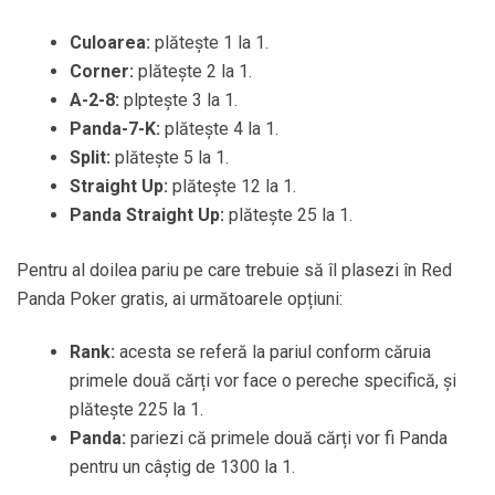
Culoarea:
plătește 1 la 1.
Corner:
plătește 2 la 1.
A-2-8:
plptește 3 la 1.
Panda-7-K:
plătește 4 la 1.
Split:
plătește 5 la 1.
Straight Up:
plătește 12 la 1.
Panda Straight Up:
plătește 25 la 1.
Pentru al doilea pariu pe care trebuie să îl plasezi în Red
Panda Poker gratis, ai următoarele opțiuni:
Rank:
acesta se referă la pariul conform căruia
primele două cărți vor face o pereche specifică, și
plătește 225 la 1.
Panda:
pariezi că primele două cărți vor fi Panda
pentru un câștig de 1300 la 1.