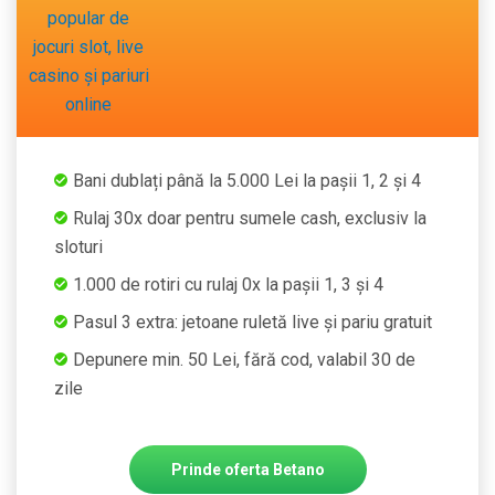
Bani dublați până la 5.000 Lei la pașii 1, 2 și 4
Rulaj 30x doar pentru sumele cash, exclusiv la
sloturi
1.000 de rotiri cu rulaj 0x la pașii 1, 3 și 4
Pasul 3 extra: jetoane ruletă live și pariu gratuit
Depunere min. 50 Lei, fără cod, valabil 30 de
zile
Prinde oferta Betano