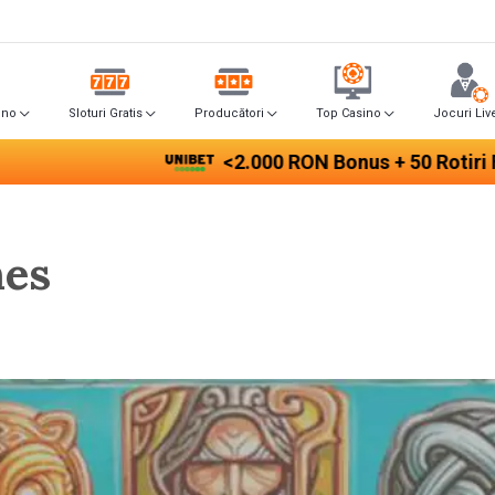
ino
Sloturi Gratis
Producători
Top Casino
Jocuri Liv
.000 RON Bonus + 50 Rotiri Fără Rulaj + 175 Rotiri cu R
nes