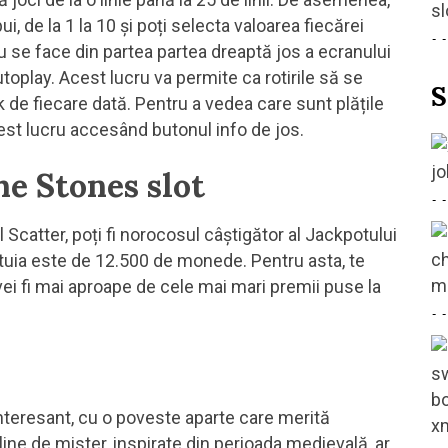
pui, de la 1 la 10 și poți selecta valoarea fiecărei
u se face din partea partea dreaptă jos a ecranului
toplay. Acest lucru va permite ca rotirile să se
S
k de fiecare dată. Pentru a vedea care sunt plățile
cest lucru accesând butonul info de jos.
he Stones slot
l Scatter, poți fi norocosul câștigător al Jackpotului
tuia este de 12.500 de monede. Pentru asta, te
vei fi mai aproape de cele mai mari premii puse la
nteresant, cu o poveste aparte care merită
pline de mister, inspirate din perioada medievală, ar