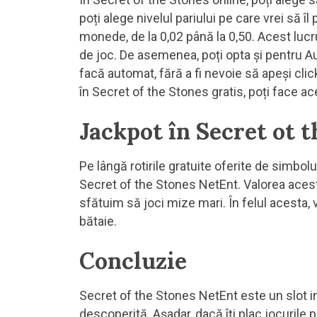
poți alege nivelul pariului pe care vrei să îl 
monede, de la 0,02 până la 0,50. Acest lucr
de joc. De asemenea, poți opta și pentru Au
facă automat, fără a fi nevoie să apeși clic
în Secret of the Stones gratis, poți face a
Jackpot în Secret ot t
Pe lângă rotirile gratuite oferite de simbolu
Secret of the Stones NetEnt. Valorea aces
sfătuim să joci mize mari. În felul acesta, 
bătaie.
Concluzie
Secret of the Stones NetEnt este un slot i
descoperită. Așadar, dacă îți plac jocurile 