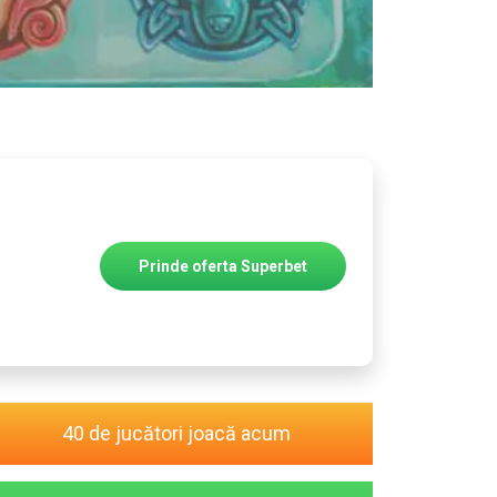
Prinde oferta Superbet
40 de jucători joacă acum