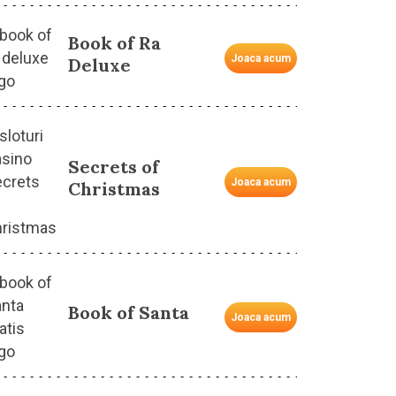
Book of Ra
Joaca acum
Deluxe
Secrets of
Joaca acum
Christmas
Book of Santa
Joaca acum