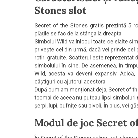
Stones slot
Secret of the Stones gratis prezintă 5 ro
plățile se fac de la stânga la dreapta.
Simbolul Wild va înlocui toate celelalte si
privește cel din urmă, dacă vei prinde cel 
rotiri gratuite. Scatterul este reprezentat
simbolului în sine. De asemenea, în timpu
Wild, acesta va deveni expansiv. Adică,
câștiguri cu ajutorul acestora.
După cum am menționat deja, Secret of the
tocmai de aceea nu puteau lipsi simboluri re
șerpi, lupi, bufnițe sau bivoli. În plus, vei gă
Modul de joc Secret of
În Secret of the Stones online, poți alege să