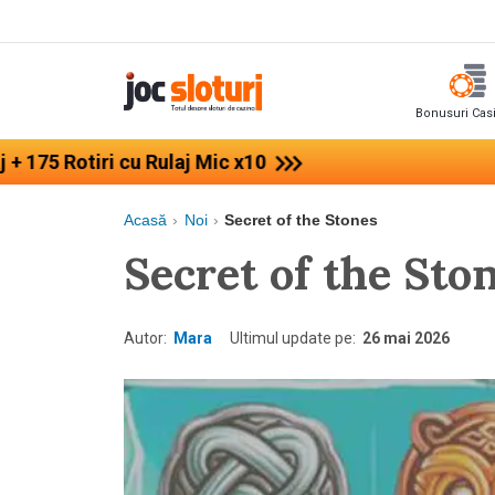
Bonusuri Cas
x10
<2
Acasă
Noi
Secret of the Stones
Secret of the Sto
Autor:
Mara
Ultimul update pe:
26 mai 2026