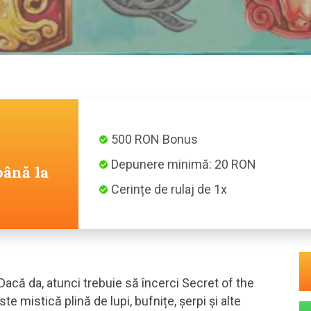
500 RON Bonus
Depunere minimă: 20 RON
ână la
Cerințe de rulaj de 1x
Dacă da, atunci trebuie să încerci Secret of the
e mistică plină de lupi, bufnițe, șerpi și alte