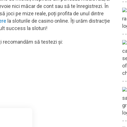
nevoie nici măcar de cont sau să te înregistrezi. În
să joci pe mize reale, poți profita de unul dintre
ere
la sloturile de casino online. Îți urăm distracție
lt success la sloturi!
 îți recomandăm să testezi și: