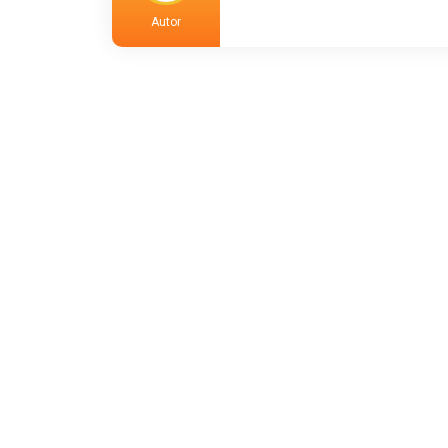
Autor