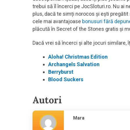
trebui să îl încerci pe JocSloturi.ro. Nu ai 
plus, dacă te simți norocos și ești pregătit 
cele mai avantajoase
bonusuri fără depun
plăcută în Secret of the Stones gratis și mu
Dacă vrei să încerci și alte jocuri similare,
Aloha! Christmas Edition
Archangels Salvation
Berryburst
Blood Suckers
Autori
Mara