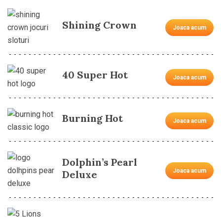
Shining Crown
Joaca acum
40 Super Hot
Joaca acum
Burning Hot
Joaca acum
Dolphin’s Pearl
Joaca acum
Deluxe