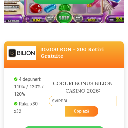
30.000 RON + 300 Rotiri
Gratuite
4 depuneri:
CODURI BONUS BILION
110% / 120% /
CASINO 2026:
120%
Rulaj: x30 -
x32
Copiază