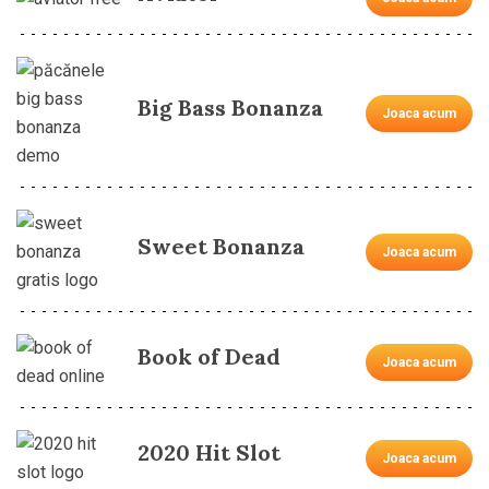
Big Bass Bonanza
Joaca acum
Sweet Bonanza
Joaca acum
Book of Dead
Joaca acum
2020 Hit Slot
Joaca acum