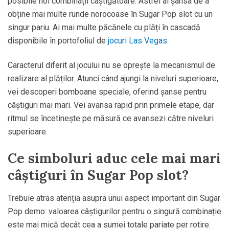
posibile noi combinații câștigătoare. Astfel ai șansa de a
obține mai multe runde norocoase în Sugar Pop slot cu un
singur pariu. Ai mai multe păcănele cu plăți în cascadă
disponibile în portofoliul de
jocuri Las Vegas.
Caracterul diferit al jocului nu se oprește la mecanismul de
realizare al plăților. Atunci când ajungi la niveluri superioare,
vei descoperi bomboane speciale, oferind șanse pentru
câștiguri mai mari. Vei avansa rapid prin primele etape, dar
ritmul se încetinește pe măsură ce avansezi către niveluri
superioare.
Ce simboluri aduc cele mai mari
câștiguri în Sugar Pop slot?
Trebuie atras atenția asupra unui aspect important din Sugar
Pop demo: valoarea câștigurilor pentru o singură combinație
este mai mică decât cea a sumei totale pariate per rotire.