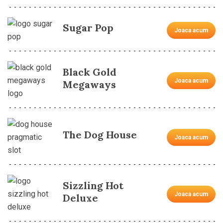
Sugar Pop
Joaca acum
Black Gold
Joaca acum
Megaways
The Dog House
Joaca acum
Sizzling Hot
Joaca acum
Deluxe