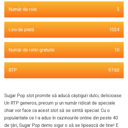
Număr de role
5
Linii de plată
1024
Număr de rotiri gratuite
10
RTP
97.60
Sugar Pop slot promite să aducă câștiguri dulci, delicioase.
Un RTP generos, precum și un număr ridicat de speciale
chiar vor face ca acest slot să se simtă special. Cu o
popularitate ce l-a adus în cazinourile online din peste 40
de țări, Sugar Pop demo sigur o să se lipească de tine! E