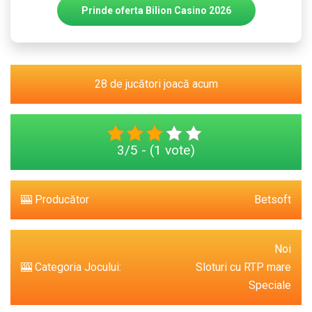
Prinde oferta Bilion Casino 2026
28 de jucători joacă acum
3/5 - (1 vote)
🎰 Producător
Betsoft
Noi
🎰 Categoria Jocului:
Sloturi cu RTP mare
Speciale