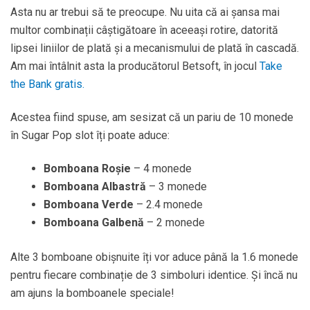
Asta nu ar trebui să te preocupe. Nu uita că ai șansa mai
multor combinații câștigătoare în aceeași rotire, datorită
lipsei liniilor de plată și a mecanismului de plată în cascadă.
Am mai întâlnit asta la producătorul Betsoft, în jocul
Take
the Bank gratis.
Acestea fiind spuse, am sesizat că un pariu de 10 monede
în Sugar Pop slot îți poate aduce:
Bomboana Roșie
– 4 monede
Bomboana Albastră
– 3 monede
Bomboana Verde
– 2.4 monede
Bomboana Galbenă
– 2 monede
Alte 3 bomboane obișnuite îți vor aduce până la 1.6 monede
pentru fiecare combinație de 3 simboluri identice. Și încă nu
am ajuns la bomboanele speciale!