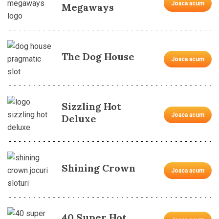
Joaca acum
Megaways
The Dog House
Joaca acum
Sizzling Hot
Joaca acum
Deluxe
Shining Crown
Joaca acum
40 Super Hot