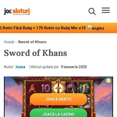
Main
Men
+ 175 Rotiri cu Rulaj Mic x10
<2.000 RON
Acasă
Sword of Khans
Sword of Khans
Autor:
Ioana
Ultimul update pe:
9 ianuarie 2025
JOACĂ GRATIS
JOACĂ LA CAZINO