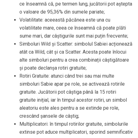
ce înseamnă că, pe termen lung, jucătorii pot aștepta
o valoare de 95,36% din sumele pariate;
Volatilitate: aceeastă păcănea este una cu
volatilitate mare, ceea ce înseamnă că poate plăti
sume mari, dar câștigurile sunt mai puțin frecvente;
Simboluri Wild și Scatter: simbolul Sabiei acționează
atât ca Wild, cât și ca Scatter. Acesta poate înlocui
alte simboluri pentru a crea combinații câștigătoare
și poate declanșa rotiri gratuite;
Rotiri Gratuite: atunci când trei sau mai multe
simboluri Sabie apar pe role, se activează rotirile
gratuite. Jucătorii pot câștiga până la 15 rotiri
gratuite inițial, iar în timpul acestor rotiri, un simbol
aleatoriu este ales pentru a se extinde pe role,
crescând șansele de câștig;
Multiplicatori: în timpul rotirilor gratuite, simbolurile
extinse pot aduce multiplicatori, sporind semnificativ