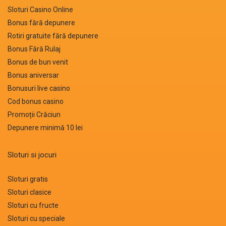
Sloturi Casino Online
Bonus fără depunere
Rotiri gratuite fără depunere
Bonus Fără Rulaj
Bonus de bun venit
Bonus aniversar
Bonusuri live casino
Cod bonus casino
Promoții Crăciun
Depunere minimă 10 lei
Sloturi si jocuri
Sloturi gratis
Sloturi clasice
Sloturi cu fructe
Sloturi cu speciale