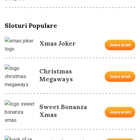
Sloturi Populare
Xmas Joker
Joaca acum
Christmas
Joaca acum
Megaways
Sweet Bonanza
Joaca acum
Xmas