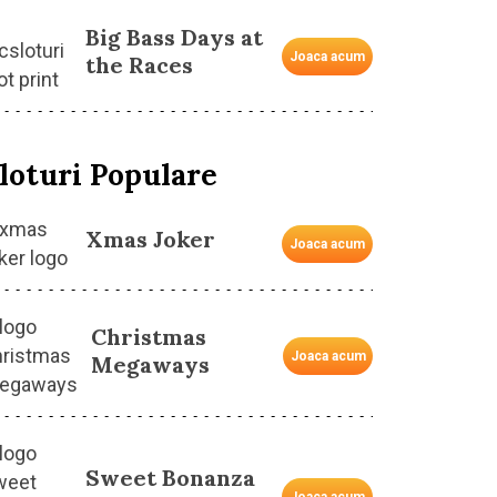
Big Bass Days at
Joaca acum
the Races
loturi Populare
Xmas Joker
Joaca acum
Christmas
Joaca acum
Megaways
Sweet Bonanza