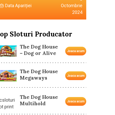
🎂 Data Apariției
Octombrie
2024
op Sloturi Producator
The Dog House
Joaca acum
– Dog or Alive
The Dog House
Joaca acum
Megaways
The Dog House
Joaca acum
Multihold