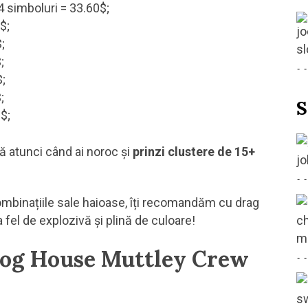
 simboluri = 33.60$;
$;
;
;
;
;
S
$;
ă atunci când ai noroc și
prinzi clustere de 15+
combinațiile sale haioase, îți recomandăm cu drag
la fel de explozivă și plină de culoare!
Dog House Muttley Crew