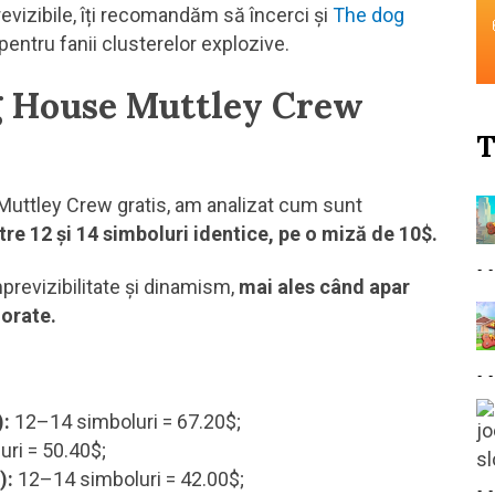
previzibile, îți recomandăm să încerci și
The dog
pentru fanii clusterelor explozive.
g House Muttley Crew
T
Muttley Crew gratis, am analizat cum sunt
tre 12 și 14 simboluri identice, pe o miză de 10$.
revizibilitate și dinamism,
mai ales când apar
lorate.
):
12–14 simboluri = 67.20$;
ri = 50.40$;
):
12–14 simboluri = 42.00$;