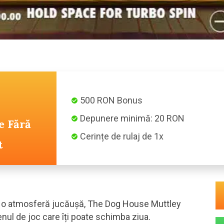
500 RON Bonus
Depunere minimă: 20 RON
e Fără
Cerințe de rulaj de 1x
t
i cu o atmosferă jucăușă, The Dog House Muttley
nul de joc care îți poate schimba ziua.