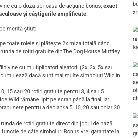
vine cu o doză serioasă de acțiune bonus,
exact
aculoase și câștigurile amplificate.
ce merită știut:
pe toate rolele și plătește 2x miza totală când
 runda de rotiri gratuite dinThe Dog House Muttley
d vine cu multiplicatori aleatorii (2x, 3x, 5x sau
se cumulează dacă sunt mai multe simboluri Wild în
10, 15 sau 20 rotiri gratuite pentru 3, 4 sau 5
ce Wild rămâne lipit pe ecran până la final, iar
rapunere pentru a declanșa 5, 10, 20 sau chiar 30
 runda de rotiri gratuite direct din jocul de bază,
 funcție de câte simboluri Bonus vrei garantate la