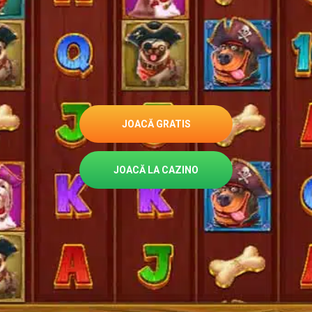
JOACĂ GRATIS
JOACĂ LA CAZINO