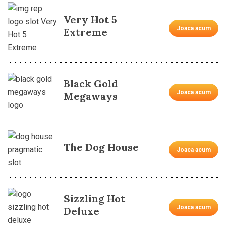
Very Hot 5
Joaca acum
Extreme
Black Gold
Joaca acum
Megaways
The Dog House
Joaca acum
Sizzling Hot
Joaca acum
Deluxe