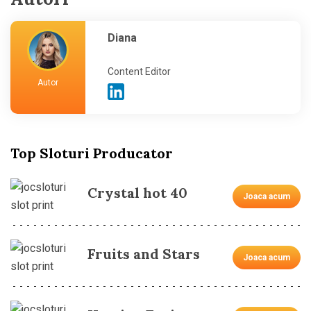
Diana
Content Editor
Autor
Top Sloturi Producator
Crystal hot 40
Joaca acum
Fruits and Stars
Joaca acum