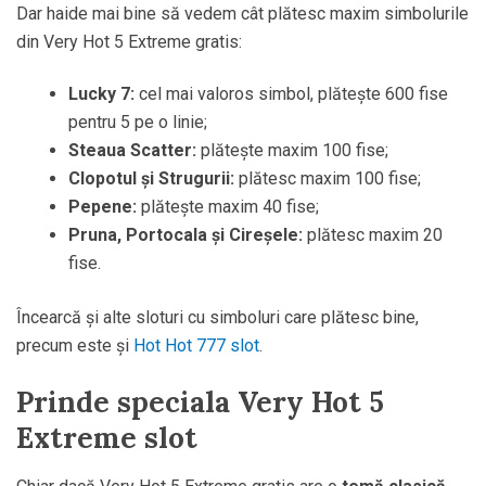
Dar haide mai bine să vedem cât plătesc maxim simbolurile
din Very Hot 5 Extreme gratis:
Lucky 7:
cel mai valoros simbol, plătește 600 fise
pentru 5 pe o linie;
Steaua Scatter:
plătește maxim 100 fise;
Clopotul și Strugurii:
plătesc maxim 100 fise;
Pepene:
plătește maxim 40 fise;
Pruna, Portocala și Cireșele:
plătesc maxim 20
fise.
Încearcă și alte sloturi cu simboluri care plătesc bine,
precum este și
Hot Hot 777 slot
.
Prinde speciala Very Hot 5
Extreme slot