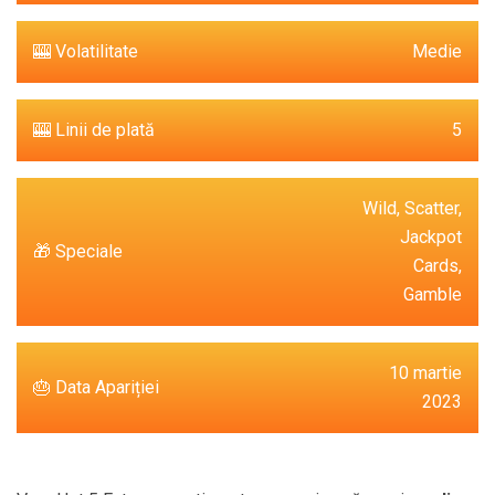
🎰 Volatilitate
Medie
🎰 Linii de plată
5
Wild, Scatter,
Jackpot
🎁 Speciale
Cards,
Gamble
10 martie
🎂 Data Apariției
2023