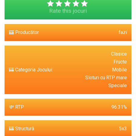
Rate this jocuri
🎰 Producător
fazi
Clasice
Fructe
🎰 Categoria Jocului:
Mobile
Sloturi cu RTP mare
Speciale
💸 RTP
96.31%
🎰 Structură
5x3