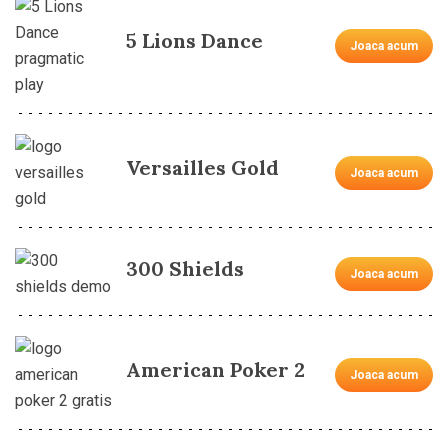
5 Lions Dance
Joaca acum
Versailles Gold
Joaca acum
300 Shields
Joaca acum
American Poker 2
Joaca acum