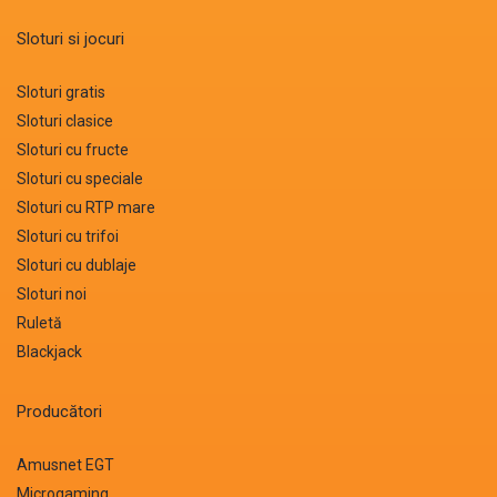
Sloturi si jocuri
Sloturi gratis
Sloturi clasice
Sloturi cu fructe
Sloturi cu speciale
Sloturi cu RTP mare
Sloturi cu trifoi
Sloturi cu dublaje
Sloturi noi
Ruletă
Blackjack
Producători
Amusnet EGT
Microgaming