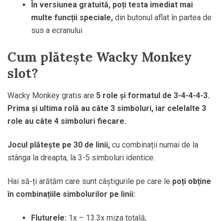
În versiunea gratuită, poți testa imediat mai
multe funcții speciale,
din butonul aflat în partea de
sus a ecranului
Cum plătește Wacky Monkey
slot?
Wacky Monkey gratis are
5 role și formatul de 3-4-4-4-3.
Prima și ultima rolă au câte 3 simboluri, iar celelalte 3
role au câte 4 simboluri fiecare.
Jocul plătește pe 30 de linii,
cu combinații numai de la
stânga la dreapta, la 3-5 simboluri identice.
Hai să-ți arătăm care sunt câștigurile pe care le
poți obține
în combinațiile simbolurilor pe linii:
Fluturele:
1x – 13.3x miza totală;