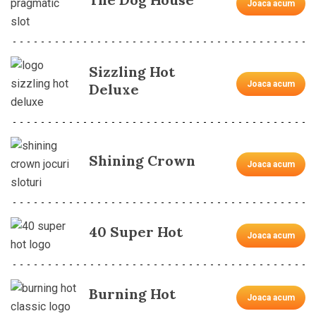
Joaca acum
Sizzling Hot
Joaca acum
Deluxe
Shining Crown
Joaca acum
40 Super Hot
Joaca acum
Burning Hot
Joaca acum