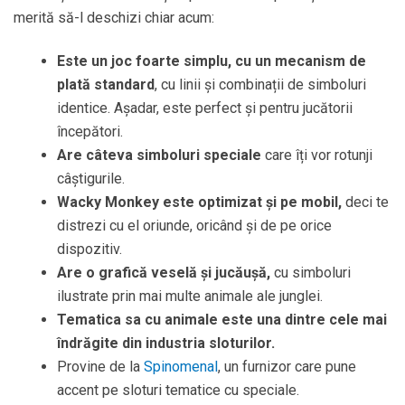
merită să-l deschizi chiar acum:
Este un joc foarte simplu, cu un mecanism de
plată standard
, cu linii și combinații de simboluri
identice. Așadar, este perfect și pentru jucătorii
începători.
Are câteva simboluri speciale
care îți vor rotunji
câștigurile.
Wacky Monkey este optimizat și pe mobil,
deci te
distrezi cu el oriunde, oricând și de pe orice
dispozitiv.
Are o grafică veselă și jucăușă,
cu simboluri
ilustrate prin mai multe animale ale junglei.
Tematica sa cu animale este una dintre cele mai
îndrăgite din industria sloturilor.
Provine de la
Spinomenal
, un furnizor care pune
accent pe sloturi tematice cu speciale.