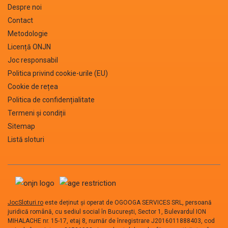
Despre noi
Contact
Metodologie
Licență ONJN
Joc responsabil
Politica privind cookie-urile (EU)
Cookie de rețea
Politica de confidențialitate
Termeni și condiții
Sitemap
Listă sloturi
JocSloturi.ro
este deținut și operat de OGOOGA SERVICES SRL, persoană
juridică română, cu sediul social în București, Sector 1, Bulevardul ION
MIHALACHE nr. 15-17, etaj 8, număr de înregistrare J2016011888403, cod