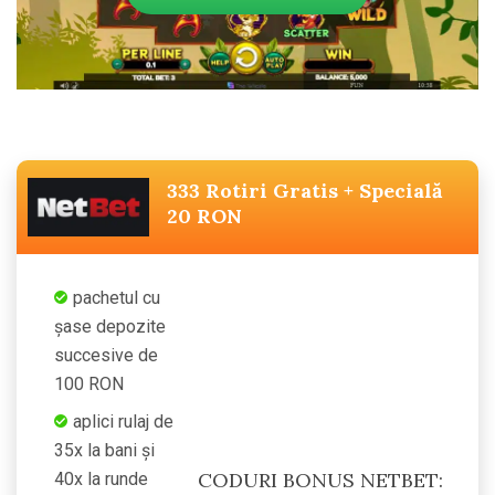
333 Rotiri Gratis + Specială
20 RON
pachetul cu
șase depozite
succesive de
100 RON
aplici rulaj de
35x la bani și
CODURI BONUS NETBET:
40x la runde