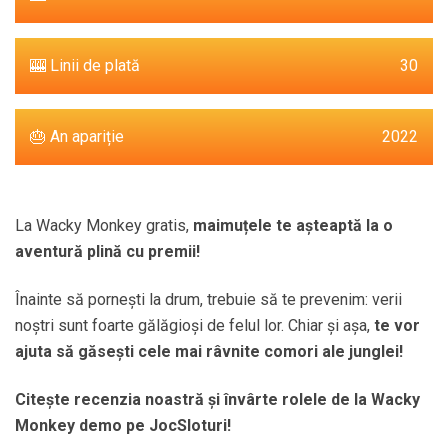
🎰 Linii de plată
30
🎂 An apariție
2022
La Wacky Monkey gratis,
maimuțele te așteaptă la o
aventură plină cu premii!
Înainte să pornești la drum, trebuie să te prevenim: verii
noștri sunt foarte gălăgioși de felul lor. Chiar și așa,
te vor
ajuta să găsești cele mai râvnite comori ale junglei!
Citește recenzia noastră și învârte rolele de la Wacky
Monkey demo pe JocSloturi!