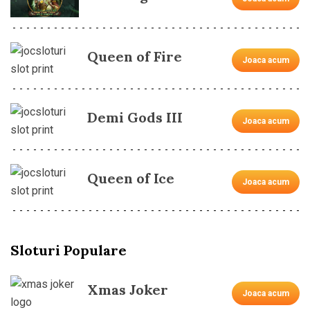
Queen of Fire
Joaca acum
Demi Gods III
Joaca acum
Queen of Ice
Joaca acum
Sloturi Populare
Xmas Joker
Joaca acum