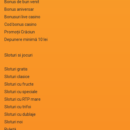
Bonus de bun venit
Bonus aniversar
Bonusuri live casino
Cod bonus casino
Promoții Crăciun
Depunere minimă 10 lei
Sloturi si jocuri
Sloturi gratis
Sloturi clasice
Sloturi cu fructe
Sloturi cu speciale
Sloturi cu RTP mare
Sloturi cu trifoi
Sloturi cu dublaje
Sloturi noi
Ruletă