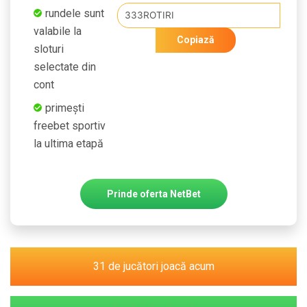
rundele sunt
valabile la
Copiază
sloturi
selectate din
cont
primești
freebet sportiv
la ultima etapă
Prinde oferta NetBet
31 de jucători joacă acum