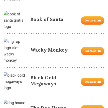
Book of Santa
Joaca acum
Wacky Monkey
Joaca acum
Black Gold
Joaca acum
Megaways
The Dog House