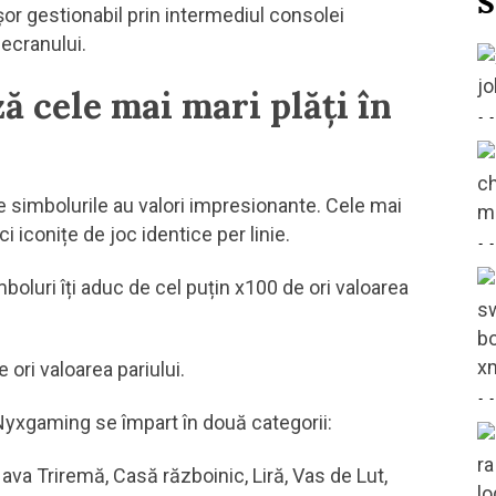
S
șor gestionabil prin intermediul consolei
 ecranului.
ă cele mai mari plăți în
re simbolurile au valori impresionante. Cele mai
i iconițe de joc identice per linie.
boluri îți aduc de cel puțin x100 de ori valoarea
 ori valoarea pariului.
I Nyxgaming se împart în două categorii:
ava Triremă, Casă războinic, Liră, Vas de Lut,