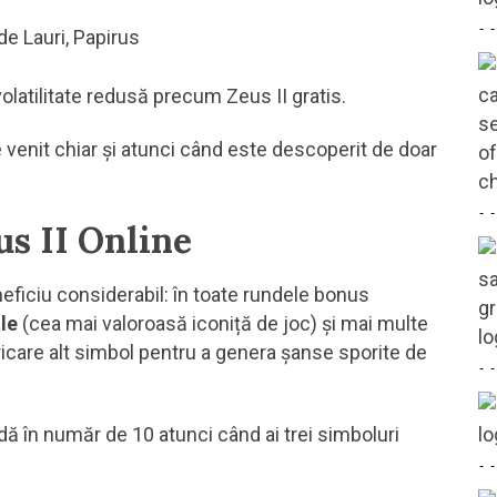
e Lauri, Papirus
olatilitate redusă precum Zeus II gratis.
e venit chiar și atunci când este descoperit de doar
us II Online
neficiu considerabil: în toate rundele bonus
ale
(cea mai valoroasă iconiță de joc) și mai multe
ricare alt simbol pentru a genera șanse sporite de
ă în număr de 10 atunci când ai trei simboluri