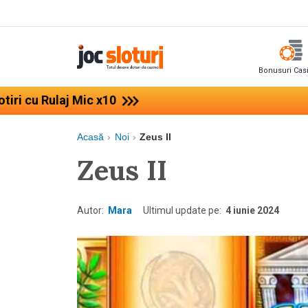
Bonusuri Cas
<2.000 RON B
Acasă
Noi
Zeus II
Zeus II
Autor:
Mara
Ultimul update pe:
4 iunie 2024