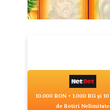
10.000 RON + 1.000 RG și 1
de Rotiri Nelimitate