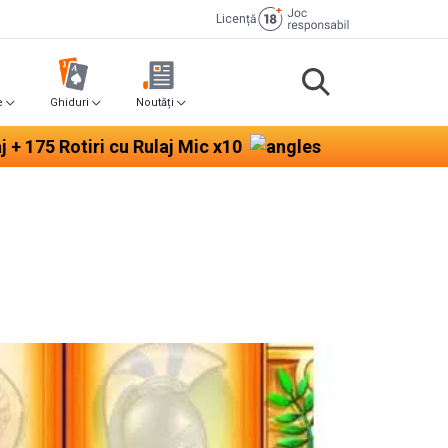
Licență
e
Ghiduri
Noutăți
<2.
10