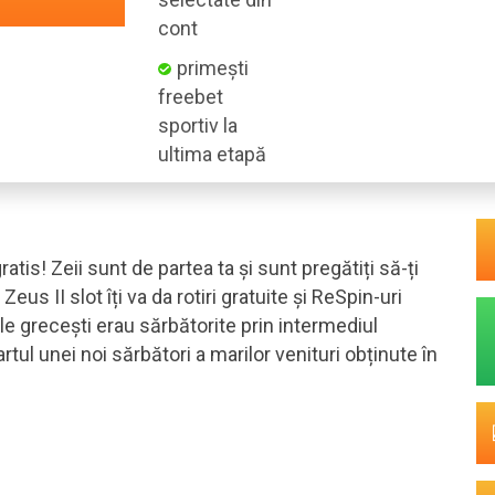
cont
primești
freebet
sportiv la
ultima etapă
gratis! Zeii sunt de partea ta și sunt pregătiți să-ți
eus II slot îți va da rotiri gratuite și ReSpin-uri
țile grecești erau sărbătorite prin intermediul
tul unei noi sărbători a marilor venituri obținute în