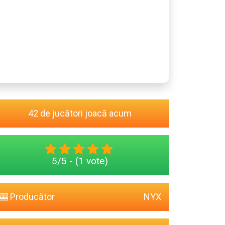
42 de jucători joacă acum
5/5 - (1 vote)
🎰 Producător
NYX