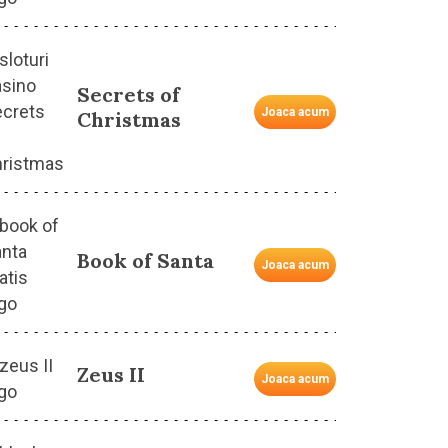
Secrets of
Joaca acum
Christmas
Book of Santa
Joaca acum
Zeus II
Joaca acum