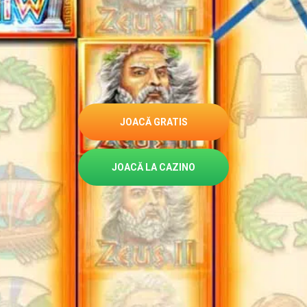
JOACĂ GRATIS
JOACĂ LA CAZINO