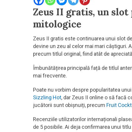
Zeus II gratis, un slot
mitologice
Zeus II gratis este continuarea unui slot 
devine un zeu al celor mai mari câștiguri.
precum titlul original, fiind atât de apreciat
Îmbunătățirea principală față de titlul ante
mai frecvente.
Poate nu vorbim despre popularitatea unui
Sizzling Hot
, dar Zeus II online o să facă 
jucătorii sunt obișnuiți, precum
Fruit Cockta
Recenziile utilizatorilor internaționali pla
de 5 posibile. Ai deja confirmarea unui titl