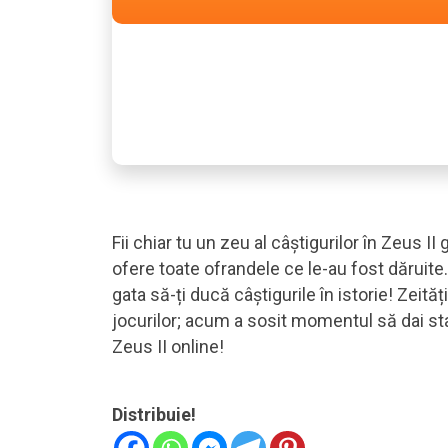
Fii chiar tu un zeu al câștigurilor în Zeus II 
ofere toate ofrandele ce le-au fost dăruite. Z
gata să-ți ducă câștigurile în istorie! Zeită
jocurilor; acum a sosit momentul să dai star
Zeus II online!
Distribuie!