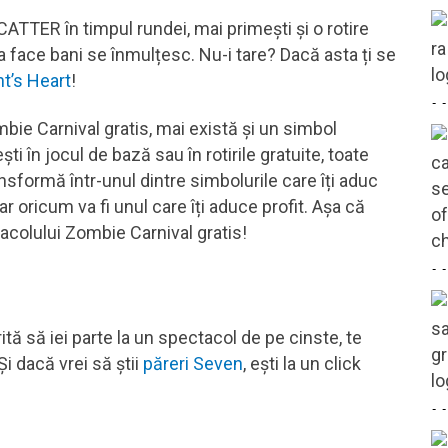
CATTER în timpul rundei, mai primești și o rotire
e a face bani se înmulțesc. Nu-i tare? Dacă asta ți se
t’s Heart
!
mbie Carnival gratis, mai există și un simbol
ești în jocul de bază sau în rotirile gratuite, toate
sformă într-unul dintre simbolurile care îți aduc
dar oricum va fi unul care îți aduce profit. Așa că
ctacolului Zombie Carnival gratis!
tă să iei parte la un spectacol de pe cinste, te
i dacă vrei să știi
păreri Seven
, ești la un click