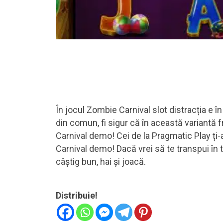
În jocul Zombie Carnival slot distracția e în 
din comun, fi sigur că în această variantă 
Carnival demo! Cei de la Pragmatic Play ți-
Carnival demo! Dacă vrei să te transpui în 
câștig bun, hai și joacă.
Distribuie!