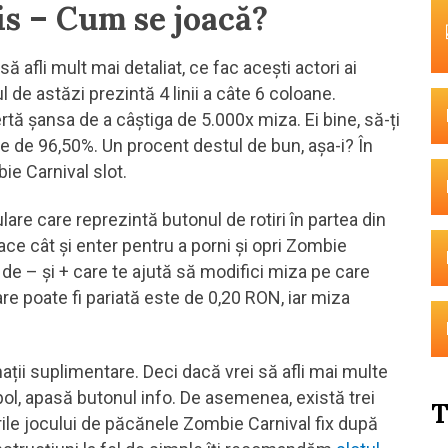
is
– Cum se joacă?
ă afli mult mai detaliat, ce fac acești actori ai
de astăzi prezintă 4 linii a câte 6 coloane.
rtă șansa de a câștiga de 5.000x miza. Ei bine, să-ți
e de 96,50%. Un procent destul de bun, așa-i? În
ie Carnival slot.
lare care reprezintă butonul de rotiri în partea din
ace cât și enter pentru a porni și opri Zombie
 de – și + care te ajută să modifici miza pe care
re poate fi pariată este de 0,20 RON, iar miza
mații suplimentare. Deci dacă vrei să afli mai multe
mbol, apasă butonul info. De asemenea, există trei
T
etările jocului de păcănele Zombie Carnival fix după