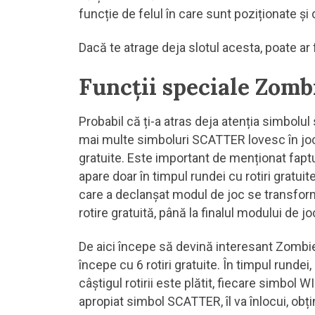
funcție de felul în care sunt poziționate și
Dacă te atrage deja slotul acesta, poate ar 
Funcții speciale
Zombi
Probabil că ți-a atras deja atenția simbolul
mai multe simboluri SCATTER lovesc în joc
gratuite. Este important de menționat fapt
apare doar în timpul rundei cu rotiri gratu
care a declanșat modul de joc se transform
rotire gratuită, până la finalul modului de jo
De aici începe să devină interesant Zombie 
începe cu 6 rotiri gratuite. În timpul runde
câștigul rotirii este plătit, fiecare simbol
apropiat simbol SCATTER, îl va înlocui, obț