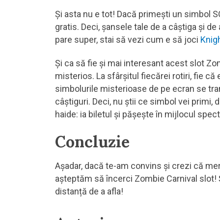
Și asta nu e tot! Dacă primești un simbol S
gratis. Deci, șansele tale de a câștiga și d
pare super, stai să vezi cum e să joci
Knigh
Și ca să fie și mai interesant acest slot Zo
misterios. La sfârșitul fiecărei rotiri, fie că 
simbolurile misterioase de pe ecran se tran
câștiguri. Deci, nu știi ce simbol vei primi, 
haide: ia biletul și pășește în mijlocul spe
Concluzie
Așadar, dacă te-am convins și crezi că meri
așteptăm să încerci Zombie Carnival slot! Ș
distanță de a afla!