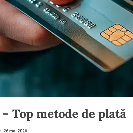
 – Top metode de plată
e:
26 mai 2026