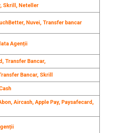
Skrill, Neteller
uchBetter, Nuvei, Transfer bancar
lata Agenții
d, Transfer Bancar,
ransfer Bancar, Skrill
.Cash
Abon, Aircash, Apple Pay, Paysafecard,
genții