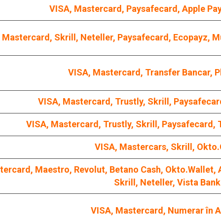
VISA, Mastercard, Paysafecard, Apple Pay, 
 Mastercard, Skrill, Neteller, Paysafecard, Ecopayz, M
VISA, Mastercard, Transfer Bancar, P
VISA, Mastercard, Trustly, Skrill, Paysafecar
VISA, Mastercard, Trustly, Skrill, Paysafecard, T
VISA, Mastercars, Skrill, Okto
ercard, Maestro, Revolut, Betano Cash, Okto.Wallet, 
Skrill, Neteller, Vista Bank
VISA, Mastercard, Numerar în A