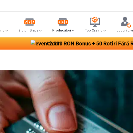
ino
Sloturi Gratis
Producători
Top Casino
Jocuri Liv
 Bonus + 50 Rotiri Fără Rulaj + 175 Rotiri cu Rulaj Mic