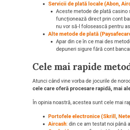
Servicii de plată locale (Abon, Air
Aceste metode de plată casino
funcționează direct prin cont ban
nu vor să-l folosească pentru ast
Alte metode de plată (Paysafecard
Apar din ce în ce mai des metod
depuneri sigure fără cont bancar,
Cele mai rapide metod
Atunci când vine vorba de jocurile de noro
cele care oferă procesare rapidă, mai ale
În opinia noastră, acestea sunt cele mai rap
Portofele electronice (Skrill, Nete
Aircash
:
din ce am testat noi până ac