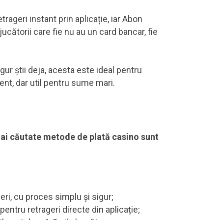
rageri instant prin aplicație, iar Abon
ucătorii care fie nu au un card bancar, fie
igur știi deja, acesta este ideal pentru
lent, dar util pentru sume mari.
mai căutate metode de plată casino sunt
eri, cu proces simplu și sigur;
pentru retrageri directe din aplicație;