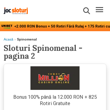
Main
Men
<2.000 RON Bonus + 50 Rotiri Fără Rulaj + 175 Rotiri cu Rulaj
Acasă
Spinomenal
Sloturi Spinomenal -
pagina 2
Bonus 100% până la 12.000 RON + 825
Rotiri Gratuite