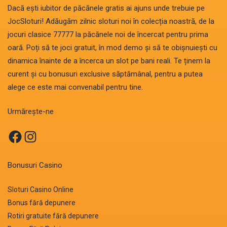
Dacă ești iubitor de păcănele gratis ai ajuns unde trebuie pe
JocSloturi! Adăugăm zilnic sloturi noi în colecția noastră, de la
jocuri clasice 77777 la păcănele noi de încercat pentru prima
oară. Poți să te joci gratuit, în mod demo și să te obișnuiești cu
dinamica înainte de a încerca un slot pe bani reali. Te ținem la
curent și cu bonusuri exclusive săptămânal, pentru a putea
alege ce este mai convenabil pentru tine.
Urmărește-ne
Facebook
Instagram
Bonusuri Casino
Sloturi Casino Online
Bonus fără depunere
Rotiri gratuite fără depunere