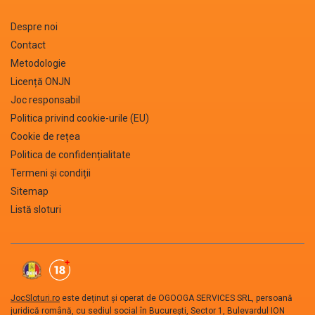
Despre noi
Contact
Metodologie
Licență ONJN
Joc responsabil
Politica privind cookie-urile (EU)
Cookie de rețea
Politica de confidențialitate
Termeni și condiții
Sitemap
Listă sloturi
JocSloturi.ro
este deținut și operat de OGOOGA SERVICES SRL, persoană
juridică română, cu sediul social în București, Sector 1, Bulevardul ION