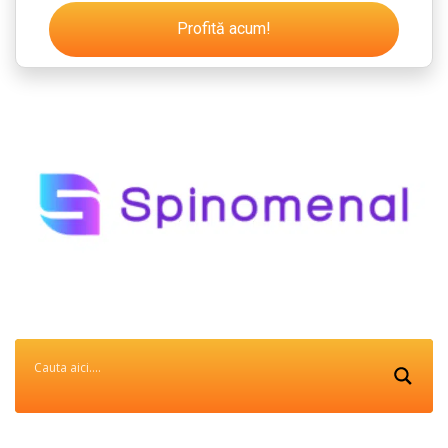
Profită acum!