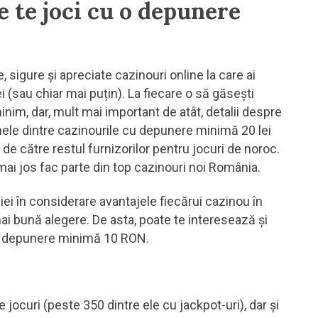
e te joci cu o depunere
 sigure și apreciate cazinouri online la care ai
 (sau chiar mai puțin). La fiecare o să găsești
nim, dar, mult mai important de atât, detalii despre
nele dintre cazinourile cu depunere minimă 20 lei
de către restul furnizorilor pentru jocuri de noroc.
mai jos fac parte din top cazinouri noi România.
iei în considerare avantajele fiecărui cazinou în
mai bună alegere. De asta, poate te interesează și
 cu depunere minimă 10 RON.
ocuri (peste 350 dintre ele cu jackpot-uri), dar și