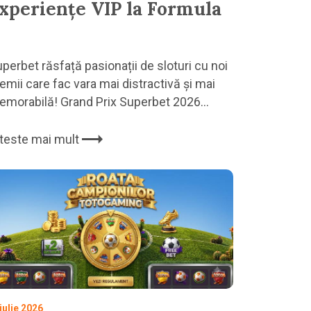
xperiențe VIP la Formula
perbet răsfață pasionații de sloturi cu noi
emii care fac vara mai distractivă și mai
morabilă! Grand Prix Superbet 2026…
teste mai mult
iulie 2026