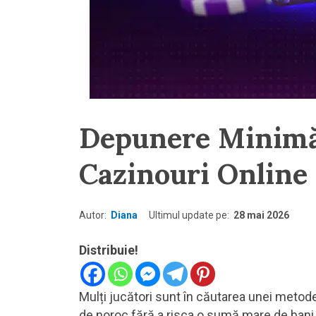
Depunere Minimă
Cazinouri Online
Autor:
Diana
Ultimul update pe:
28 mai 2026
Distribuie!
Mulți jucători sunt în căutarea unei metod
de noroc fără a risca o sumă mare de ban