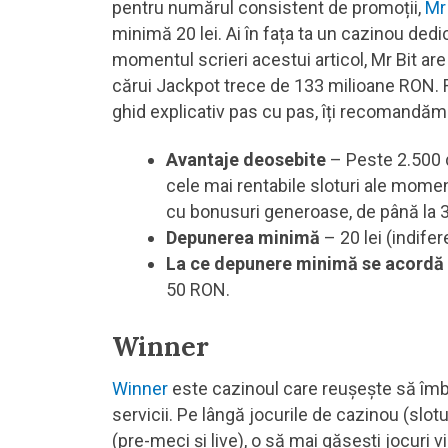
pentru numărul consistent de promoții,
Mr 
minimă 20 lei. Ai în fața ta un cazinou dedi
momentul scrieri acestui articol, Mr Bit ar
cărui Jackpot trece de 133 milioane RON. R
ghid explicativ pas cu pas, îți recomandăm
Avantaje deosebite
– Peste 2.500 d
cele mai rentabile sloturi ale momen
cu bonusuri generoase, de până la 3.
Depunerea minimă
– 20 lei (indife
La ce depunere minimă se acordă 
50 RON.
Winner
Winner
este cazinoul care reușește să îm
servicii. Pe lângă jocurile de cazinou (slotur
(pre-meci și live), o să mai găsești jocuri vi