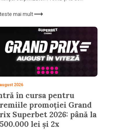
teste mai mult
 august 2026
ntră în cursa pentru
remiile promoției Grand
rix Superbet 2026: până la
.500.000 lei și 2x