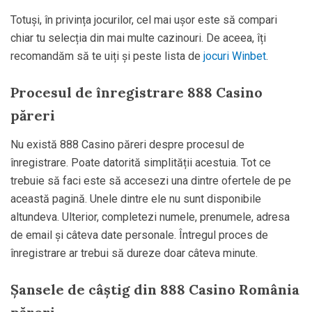
Totuși, în privința jocurilor, cel mai ușor este să compari
chiar tu selecția din mai multe cazinouri. De aceea, îți
recomandăm să te uiți și peste lista de
jocuri Winbet
.
Procesul de înregistrare 888 Casino
păreri
Nu există 888 Casino păreri despre procesul de
înregistrare. Poate datorită simplității acestuia. Tot ce
trebuie să faci este să accesezi una dintre ofertele de pe
această pagină. Unele dintre ele nu sunt disponibile
altundeva. Ulterior, completezi numele, prenumele, adresa
de email și câteva date personale. Întregul proces de
înregistrare ar trebui să dureze doar câteva minute.
Șansele de câștig din 888 Casino România