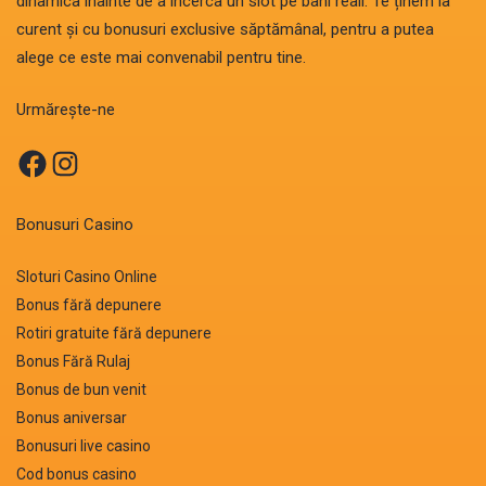
dinamica înainte de a încerca un slot pe bani reali. Te ținem la
curent și cu bonusuri exclusive săptămânal, pentru a putea
alege ce este mai convenabil pentru tine.
Urmărește-ne
Facebook
Instagram
Bonusuri Casino
Sloturi Casino Online
Bonus fără depunere
Rotiri gratuite fără depunere
Bonus Fără Rulaj
Bonus de bun venit
Bonus aniversar
Bonusuri live casino
Cod bonus casino