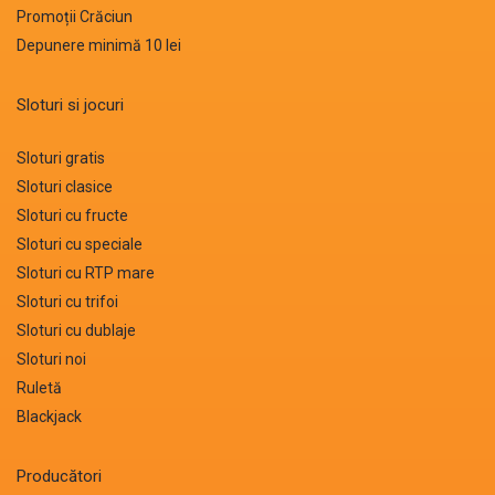
Promoții Crăciun
Depunere minimă 10 lei
Sloturi si jocuri
Sloturi gratis
Sloturi clasice
Sloturi cu fructe
Sloturi cu speciale
Sloturi cu RTP mare
Sloturi cu trifoi
Sloturi cu dublaje
Sloturi noi
Ruletă
Blackjack
Producători