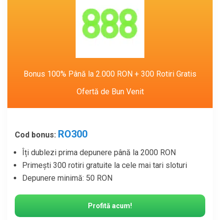
Bonus 100% Până la 2.000 RON + 300 Rotiri Gratis
Ofertă de Bun Venit
RO300
Cod bonus:
Îți dublezi prima depunere până la 2000 RON
Primești 300 rotiri gratuite la cele mai tari sloturi
Depunere minimă: 50 RON
Profită acum!