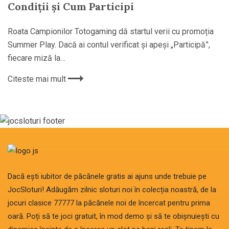
Condiții și Cum Participi
Roata Campionilor Totogaming dă startul verii cu promoția
Summer Play. Dacă ai contul verificat și apeși „Participă”,
fiecare miză la…
Citeste mai mult
Dacă ești iubitor de păcănele gratis ai ajuns unde trebuie pe
JocSloturi! Adăugăm zilnic sloturi noi în colecția noastră, de la
jocuri clasice 77777 la păcănele noi de încercat pentru prima
oară. Poți să te joci gratuit, în mod demo și să te obișnuiești cu