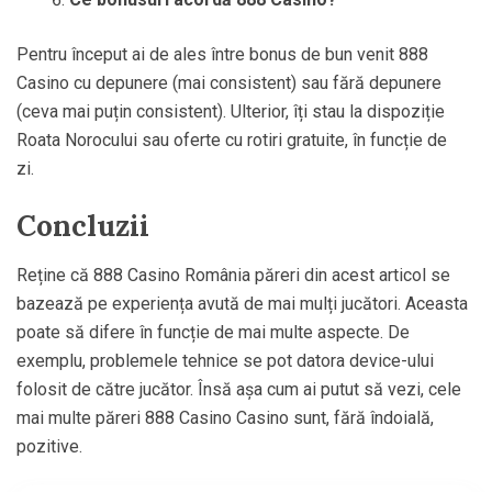
Pentru început ai de ales între bonus de bun venit 888
Casino cu depunere (mai consistent) sau fără depunere
(ceva mai puțin consistent). Ulterior, îți stau la dispoziție
Roata Norocului sau oferte cu rotiri gratuite, în funcție de
zi.
Concluzii
Reține că 888 Casino România păreri din acest articol se
bazează pe experiența avută de mai mulți jucători. Aceasta
poate să difere în funcție de mai multe aspecte. De
exemplu, problemele tehnice se pot datora device-ului
folosit de către jucător. Însă așa cum ai putut să vezi, cele
mai multe păreri 888 Casino Casino sunt, fără îndoială,
pozitive.