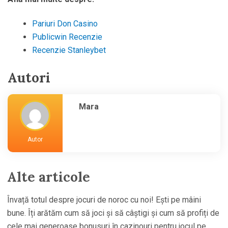
Pariuri Don Casino
Publicwin Recenzie
Recenzie Stanleybet
Autori
Mara
Autor
Alte articole
Învață totul despre jocuri de noroc cu noi! Ești pe mâini
bune. Îți arătăm cum să joci și să câștigi și cum să profiți de
cele mai generoase bonusuri în cazinouri pentru jocul pe