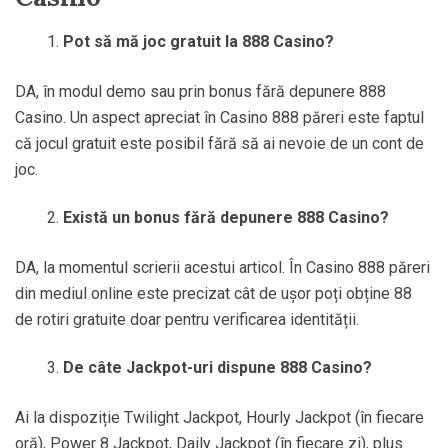
Pot să mă joc gratuit la 888 Casino?
DA, în modul demo sau prin bonus fără depunere 888
Casino. Un aspect apreciat în Casino 888 păreri este faptul
că jocul gratuit este posibil fără să ai nevoie de un cont de
joc.
Există un bonus fără depunere 888 Casino?
DA, la momentul scrierii acestui articol. În Casino 888 păreri
din mediul online este precizat cât de ușor poți obține 88
de rotiri gratuite doar pentru verificarea identității.
De câte Jackpot-uri dispune 888 Casino?
Ai la dispoziție Twilight Jackpot, Hourly Jackpot (în fiecare
oră), Power 8 Jackpot, Daily Jackpot (în fiecare zi), plus