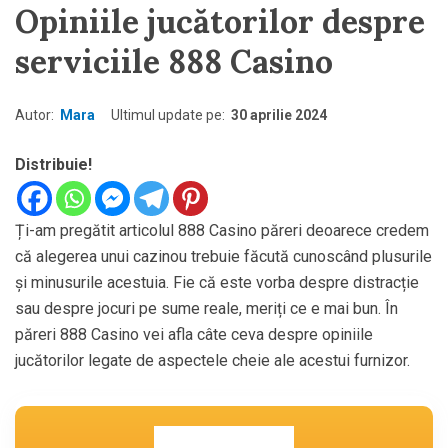
Opiniile jucătorilor despre
serviciile 888 Casino
Autor:
Mara
Ultimul update pe:
30 aprilie 2024
Distribuie!
Ți-am pregătit articolul 888 Casino păreri deoarece credem
că alegerea unui cazinou trebuie făcută cunoscând plusurile
și minusurile acestuia. Fie că este vorba despre distracție
sau despre jocuri pe sume reale, meriți ce e mai bun. În
păreri 888 Casino vei afla câte ceva despre opiniile
jucătorilor legate de aspectele cheie ale acestui furnizor.