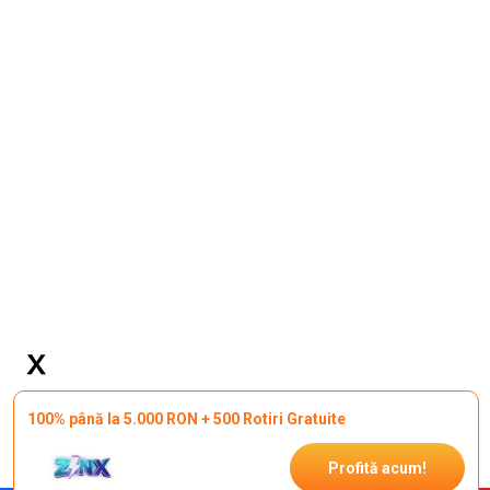
100% până la 5.000 RON + 500 Rotiri Gratuite
Profită acum!