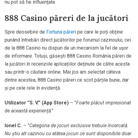
nu pot să fie influențate.
888 Casino păreri de la jucători
Spre deosebire de
Fortuna păreri
pe care le poți obține
punând întrebări direct jucătorilor pe forumul cazinoului, cei
de la 888 Casino nu dispun de un mecanism la fel de ușor
de informare. Totuși, găsești 888 Casino România păreri de
la jucători în recenziile aplicațiilor deținute de către acesta
sau printr-o căutare online. Mai jos am selectat câteva
dintre acestea, 888 Casino păreri ce scot părțile bune, dar
și pe cele rele în evidență.
Utilizator ”S. V.” (App Store)
– ”
Foarte plăcut impresionat
de această experiență
.”
Ionel C.
– ”
Categoria de jocuri exclusive trebuie încercată.
Nu știu alt cazinou cu atâtea jocuri ce sunt disponibile doar