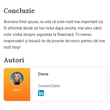
Concluzie
Acestea fiind spuse, nu uita că este mult mai important să
fii informat decât să faci totul după ureche, mai ales când
este vorba despre siguranța ta financiară. Fii mereu
responsabil și bucură-te de jocurile de noroc pentru cât mai
mult timp!
Autori
Diana
Content Editor
Autor