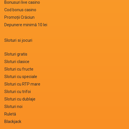
Bonusuri live casino
Cod bonus casino
Promoții Crăciun
Depunere minimă 10 lei
Sloturi si jocuri
Sloturi gratis
Sloturi clasice
Sloturi cu fructe
Sloturi cu speciale
Sloturi cu RTP mare
Sloturi cu trifoi
Sloturi cu dublaje
Sloturi noi
Ruletă
Blackjack