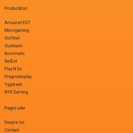
Producători
Amusnet EGT
Microgaming
iSoftbet
Quickspin
Novomatic
NetEnt
Play‘N Go
Pragmaticplay
Yggdrasil
NYX Gaming
Pagini utile
Despre noi
Contact