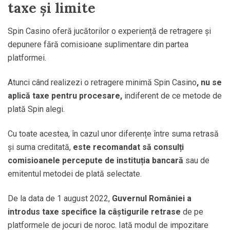
taxe și limite
Spin Casino oferă jucătorilor o experiență de retragere și
depunere fără comisioane suplimentare din partea
platformei.
Atunci când realizezi o retragere minimă Spin Casino
, nu se
aplică taxe pentru procesare,
indiferent de ce metode de
plată Spin alegi.
Cu toate acestea, în cazul unor diferențe între suma retrasă
și suma creditată,
este recomandat să consulți
comisioanele percepute de instituția bancară
sau de
emitentul metodei de plată selectate.
De la data de 1 august 2022,
Guvernul României a
introdus taxe specifice la câștigurile retrase
de pe
platformele de jocuri de noroc. Iată modul de impozitare