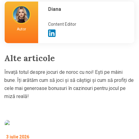
Diana
Content Editor
Autor
Alte articole
Învață totul despre jocuri de noroc cu noi! Ești pe mâini
bune. Îți arătăm cum să joci și să câștigi și cum să profiți de
cele mai generoase bonusuri în cazinouri pentru jocul pe
miză reală!
3 iulie 2026