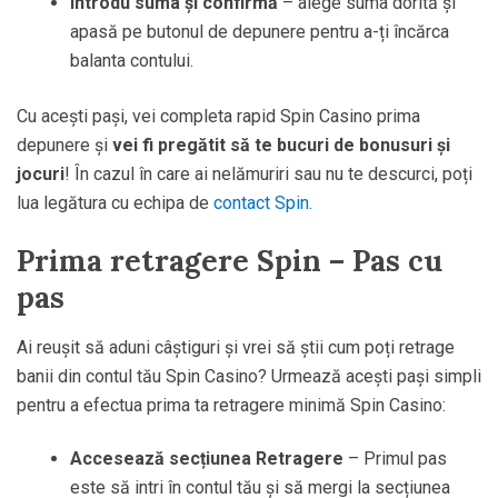
Introdu suma și confirmă
– alege suma dorită și
apasă pe butonul de depunere pentru a-ți încărca
balanta contului.
Cu acești pași, vei completa rapid Spin Casino prima
depunere și
vei fi pregătit să te bucuri de bonusuri și
jocuri
! În cazul în care ai nelămuriri sau nu te descurci, poți
lua legătura cu echipa de
contact Spin.
Prima retragere Spin – Pas cu
pas
Ai reușit să aduni câștiguri și vrei să știi cum poți retrage
banii din contul tău Spin Casino? Urmează acești pași simpli
pentru a efectua prima ta retragere minimă Spin Casino:
Accesează secțiunea Retragere
– Primul pas
este să intri în contul tău și să mergi la secțiunea