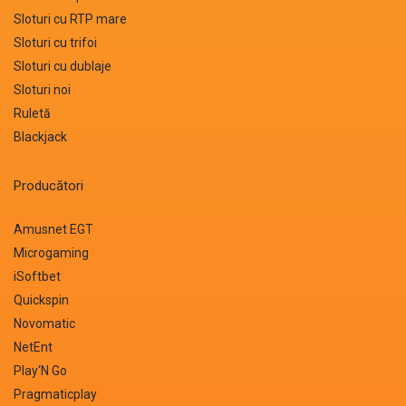
Sloturi cu RTP mare
Sloturi cu trifoi
Sloturi cu dublaje
Sloturi noi
Ruletă
Blackjack
Producători
Amusnet EGT
Microgaming
iSoftbet
Quickspin
Novomatic
NetEnt
Play‘N Go
Pragmaticplay