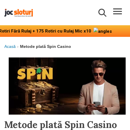
Main
Men
Rotiri cu Rulaj Mic x10
<2.000 RON Bonus
Acasă
Metode plată Spin Casino
Metode plată Spin Casino