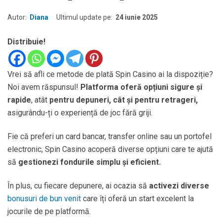
Autor:
Diana
Ultimul update pe:
24 iunie 2025
Distribuie!
Vrei să afli ce metode de plată Spin Casino ai la dispoziție?
Noi avem răspunsul!
Platforma oferă opțiuni sigure și
rapide
, atât
pentru depuneri, cât și pentru retrageri,
asigurându-ți o experiență de joc fără griji.
Fie că preferi un card bancar, transfer online sau un portofel
electronic, Spin Casino acoperă diverse opțiuni care te ajută
să
gestionezi fondurile simplu și eficient.
În plus, cu fiecare depunere, ai ocazia să
activezi diverse
bonusuri de bun venit
care îți oferă un start excelent la
jocurile de pe platformă.