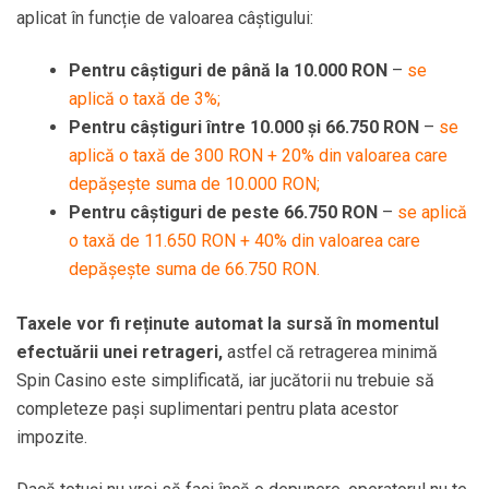
aplicat în funcție de valoarea câștigului:
Pentru câștiguri de până la 10.000 RON
–
se
aplică o taxă de 3%;
Pentru câștiguri între 10.000 și 66.750 RON
–
se
aplică o taxă de 300 RON + 20% din valoarea care
depășește suma de 10.000 RON;
Pentru câștiguri de peste 66.750 RON
–
se aplică
o taxă de 11.650 RON + 40% din valoarea care
depășește suma de 66.750 RON.
Taxele vor fi reținute automat la sursă în momentul
efectuării unei retrageri,
astfel că retragerea minimă
Spin Casino este simplificată, iar jucătorii nu trebuie să
completeze pași suplimentari pentru plata acestor
impozite.