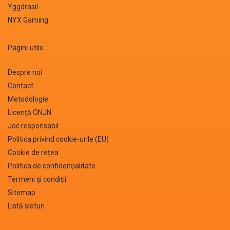
Yggdrasil
NYX Gaming
Pagini utile
Despre noi
Contact
Metodologie
Licență ONJN
Joc responsabil
Politica privind cookie-urile (EU)
Cookie de rețea
Politica de confidențialitate
Termeni și condiții
Sitemap
Listă sloturi