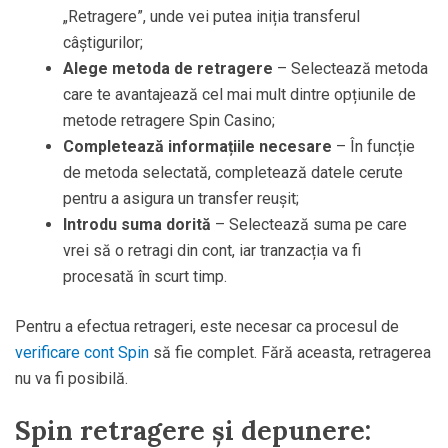
„Retragere”, unde vei putea iniția transferul
câștigurilor;
Alege metoda de retragere
– Selectează metoda
care te avantajează cel mai mult dintre opțiunile de
metode retragere Spin Casino;
Completează informațiile necesare
– În funcție
de metoda selectată, completează datele cerute
pentru a asigura un transfer reușit;
Introdu suma dorită
– Selectează suma pe care
vrei să o retragi din cont, iar tranzacția va fi
procesată în scurt timp.
Pentru a efectua retrageri, este necesar ca procesul de
verificare cont Spin
să fie complet. Fără aceasta, retragerea
nu va fi posibilă.
Spin retragere și depunere: