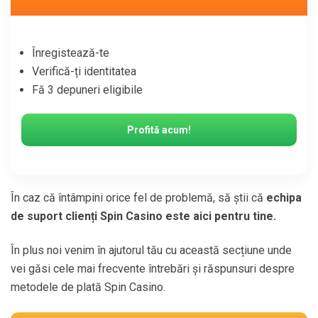
Înregistează-te
Verifică-ți identitatea
Fă 3 depuneri eligibile
Profită acum!
În caz că întâmpini orice fel de problemă, să știi că
echipa
de suport clienți Spin Casino este aici pentru tine.
În plus noi venim în ajutorul tău cu această secțiune unde
vei găsi cele mai frecvente întrebări și răspunsuri despre
metodele de plată Spin Casino.