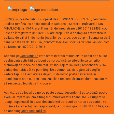
JocSloturi.ro
este deținut și operat de OGOOGA SERVICES SRL, persoană
juridică română, cu sediul social în București, Sector 1, Bulevardul ION
MIHALACHE nr. 15-17, etaj 8, număr de înregistrare J2016011888403, cod
unic de înregistrare 36506980 și are dreptul de a desfășura activitatea în
calitate de afiliat în domeniul jocurilor de noroc, acordat prin licența valabilă
până la data de 31.10.2026, conform Deciziei Oficiului Național al Jocurilor
de Noroc, nr.1879/20.10.2016.
Accesul pe
JocSloturi.ro
este strict interzis minorilor! Pe acest site nu se
desfășoară activități de jocuri de noroc, însă pe site-urile partenerilor
promovați se joacă cu bani reali, vă încurajăm să jucați responsabil și să
pariați doar atât cât vă permiteți. De asemenea, vă rugăm să aveți în
vedere faptul că activitatea de jocuri de noroc poate fi interzisă în
jurisdicția în care sunteți localizat, fiind responsabilitatea dumneavoastră
să respectați legislația în vigoare.
Activitatea de jocuri de noroc poate cauza dependență și, totodată, poate
avea un impact asupra situației dumneavoastră financiare. Vă rugăm să
jucați responsabil! În cazul dependenței de jocuri de noroc sau pariuri, vă
rugăm să contactați Jocresponsabil, la numărul gratuit +0800 800 099, sau
să accesați
jocresponsabil.ro
.