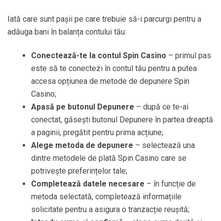
Iată care sunt pașii pe care trebuie să-i parcurgi pentru a
adăuga bani în balanța contului tău:
Conectează-te la contul Spin Casino
– primul pas
este să te conectezi în contul tău pentru a putea
accesa opțiunea de metode de depunere Spin
Casino;
Apasă pe butonul Depunere
– după ce te-ai
conectat, găsești butonul Depunere în partea dreaptă
a paginii, pregătit pentru prima acțiune;
Alege metoda de depunere
– selectează una
dintre metodele de plată Spin Casino care se
potrivește preferințelor tale;
Completează datele necesare
– în funcție de
metoda selectată, completează informațiile
solicitate pentru a asigura o tranzacție reușită;