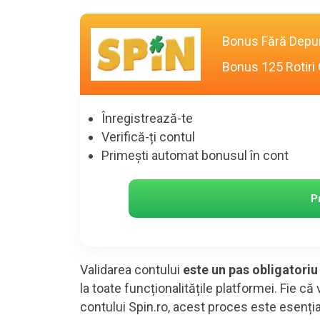
Bonus Fără Depu
Bonus 125 Rotiri 
Înregistrează-te
Verifică-ți contul
Primești automat bonusul în cont
P
Validarea contului
este un pas obligatoriu
la toate funcționalitățile platformei. Fie că
contului Spin.ro, acest proces este esenția