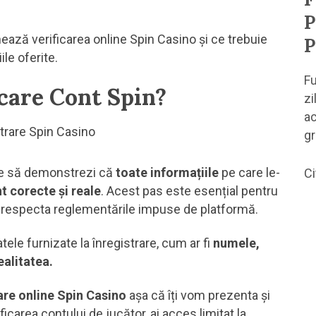
P
ază verificarea online Spin Casino și ce trebuie
P
le oferite.
Fu
care Cont Spin?
zi
ac
gr
ne să demonstrezi că
toate informațiile
pe care le-
Ci
t corecte și reale
. Acest pas este esențial pentru
 a respecta reglementările impuse de platformă.
atele furnizate la înregistrare, cum ar fi
numele,
ealitatea.
are online Spin Casino
așa că îți vom prezenta și
icarea contului de jucător, ai acces limitat la