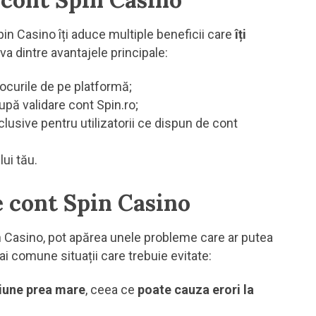
in Casino îți aduce multiple beneficii care
îți
eva dintre avantajele principale:
 jocurile de pe platformă;
upă validare cont Spin.ro;
clusive pentru utilizatorii ce dispun de cont
lui tău.
e cont Spin Casino
in Casino, pot apărea unele probleme care ar putea
mai comune situații care trebuie evitate:
iune prea mare
, ceea ce
poate cauza erori la