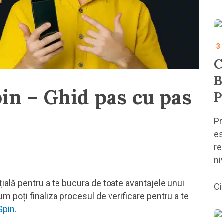
3 
C
B
pin – Ghid pas cu pas
P
Pr
es
re
ni
ială pentru a te bucura de toate avantajele unui
Ci
cum poți finaliza procesul de verificare pentru a te
Spin.