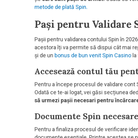
metode de plată Spin.
Pași pentru Validare 
Pașii pentru validarea contului Spin în 202
acestora îți va permite să dispui cât mai re
și de un
bonus de bun venit Spin Casino
la 
Accesează contul tău pent
Pentru a începe procesul de validare cont 
Odată ce te-ai logat, vei găsi secțiunea de
să urmezi pașii necesari pentru încărca
Documente Spin necesar
Pentru a finaliza procesul de verificare ide
documente esențiale. Printre acestea se