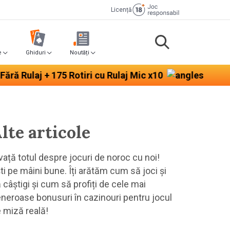
Licență
e
Ghiduri
Noutăți
u Rulaj Mic x10
lte articole
vață totul despre jocuri de noroc cu noi!
ti pe mâini bune. Îți arătăm cum să joci și
 câștigi și cum să profiți de cele mai
neroase bonusuri în cazinouri pentru jocul
 miză reală!