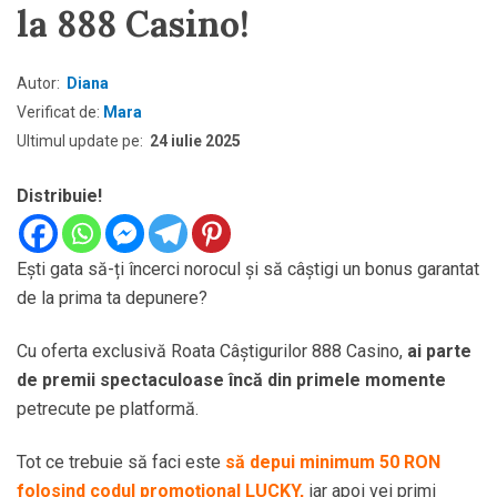
la 888 Casino!
Autor:
Diana
Verificat de:
Mara
Ultimul update pe:
24 iulie 2025
Distribuie!
Ești gata să-ți încerci norocul și să câștigi un bonus garantat
de la prima ta depunere?
Cu oferta exclusivă Roata Câștigurilor 888 Casino,
ai parte
de premii spectaculoase încă din primele momente
petrecute pe platformă.
Tot ce trebuie să faci este
să depui minimum 50 RON
folosind codul promoțional LUCKY,
iar apoi vei primi