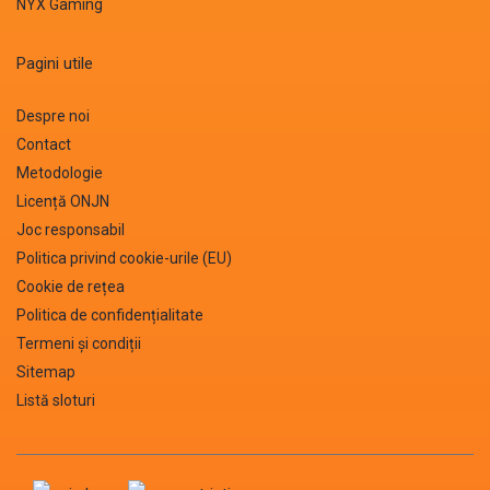
NYX Gaming
Pagini utile
Despre noi
Contact
Metodologie
Licență ONJN
Joc responsabil
Politica privind cookie-urile (EU)
Cookie de rețea
Politica de confidențialitate
Termeni și condiții
Sitemap
Listă sloturi