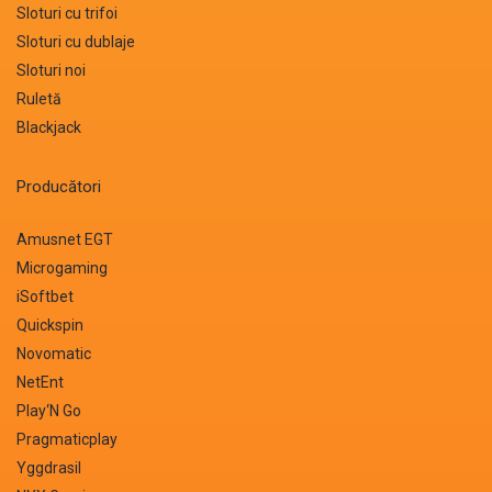
Sloturi cu trifoi
Sloturi cu dublaje
Sloturi noi
Ruletă
Blackjack
Producători
Amusnet EGT
Microgaming
iSoftbet
Quickspin
Novomatic
NetEnt
Play‘N Go
Pragmaticplay
Yggdrasil