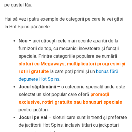
pe gustul tău.
Hai să vezi patru exemple de categorii pe care le vei găsi
la Hot Spins păcănele:
Nou
– aici găsești cele mai recente apariții de la
furnizorii de top, cu mecanici inovatoare și funcții
speciale. Printre categoriile populare se numără
sloturi cu Megaways, multiplicatori progresivi și
rotiri gratuite
la care poți primi și un
bonus fără
depunere Hot Spins
;
Jocul săptămânii
– o categorie specială unde este
selectat un slot popular care oferă
promoții
exclusive, rotiri gratuite sau bonusuri speciale
pentru jucători;
Jocuri pe val
– sloturi care sunt în trend și preferate
de jucătorii Hot Spins, inclusiv titluri cu jackpoturi