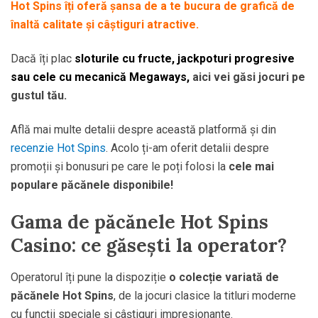
Hot Spins îți oferă șansa de a te bucura de grafică de
înaltă calitate și câștiguri atractive.
Dacă îți plac
sloturile cu fructe, jackpoturi progresive
sau cele cu mecanică Megaways,
aici vei găsi jocuri pe
gustul tău.
Află mai multe detalii despre această platformă și din
recenzie Hot Spins
. Acolo ți-am oferit detalii despre
promoții și bonusuri pe care le poți folosi la
cele mai
populare păcănele disponibile!
Gama de păcănele Hot Spins
Casino: ce găsești la operator?
Operatorul îți pune la dispoziție
o colecție variată de
păcănele Hot Spins
, de la jocuri clasice la titluri moderne
cu funcții speciale și câștiguri impresionante.