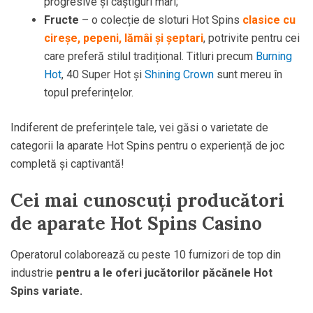
progresive și câștiguri mari;
Fructe
– o colecție de sloturi Hot Spins
clasice cu
cireșe, pepeni, lămâi și șeptari
, potrivite pentru cei
care preferă stilul tradițional. Titluri precum
Burning
Hot
, 40 Super Hot și
Shining Crown
sunt mereu în
topul preferințelor.
Indiferent de preferințele tale, vei găsi o varietate de
categorii la aparate Hot Spins pentru o experiență de joc
completă și captivantă!
Cei mai cunoscuți producători
de aparate Hot Spins Casino
Operatorul colaborează cu peste 10 furnizori de top din
industrie
pentru a le oferi jucătorilor păcănele Hot
Spins variate.