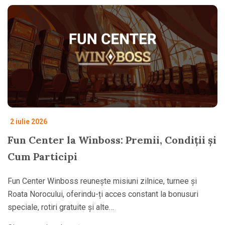
2 iulie 2026
Fun Center la Winboss: Premii, Condiții și
Cum Participi
Fun Center Winboss reunește misiuni zilnice, turnee și
Roata Norocului, oferindu-ți acces constant la bonusuri
speciale, rotiri gratuite și alte…