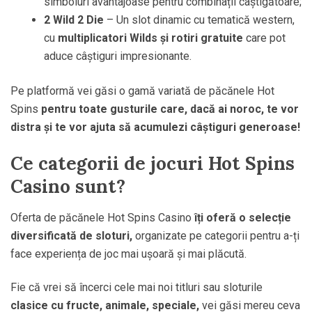
simboluri avantajoase pentru combinații câștigătoare;
2 Wild 2 Die
– Un slot dinamic cu tematică western,
cu
multiplicatori Wilds și rotiri gratuite
care pot
aduce câștiguri impresionante.
Pe platformă vei găsi o gamă variată de păcănele Hot
Spins
pentru toate gusturile care, dacă ai noroc, te vor
distra și te vor ajuta să acumulezi câștiguri generoase!
Ce categorii de jocuri Hot Spins
Casino sunt?
Oferta de păcănele Hot Spins Casino
îți oferă o selecție
diversificată de sloturi,
organizate pe categorii pentru a-ți
face experiența de joc mai ușoară și mai plăcută.
Fie că vrei să încerci cele mai noi titluri sau sloturile
clasice cu fructe, animale, speciale,
vei găsi mereu ceva