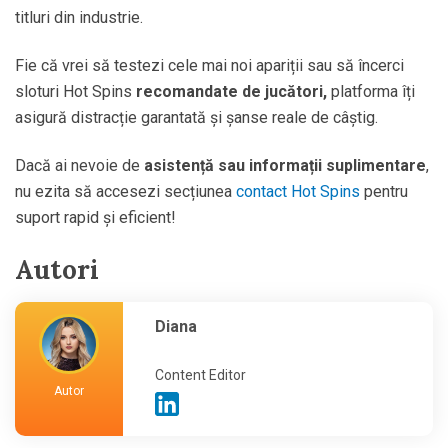
titluri din industrie.
Fie că vrei să testezi cele mai noi apariții sau să încerci
sloturi Hot Spins
recomandate de jucători,
platforma îți
asigură distracție garantată și șanse reale de câștig.
Dacă ai nevoie de
asistență sau informații suplimentare
,
nu ezita să accesezi secțiunea
contact Hot Spins
pentru
suport rapid și eficient!
Autori
Diana
Content Editor
Autor