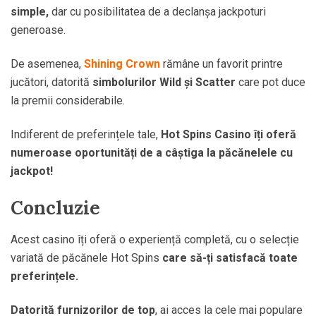
simple,
dar cu posibilitatea de a declanșa jackpoturi
generoase.
De asemenea,
Shining Crown
rămâne un favorit printre
jucători, datorită
simbolurilor Wild și Scatter
care pot duce
la premii considerabile.
Indiferent de preferințele tale,
Hot Spins Casino îți oferă
numeroase oportunități de a câștiga la păcănelele cu
jackpot!
Concluzie
Acest casino îți oferă o experiență completă, cu o selecție
variată de păcănele Hot Spins
care să-ți satisfacă toate
preferințele.
Datorită furnizorilor de top
, ai acces la cele mai populare