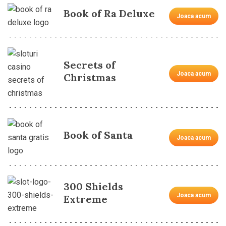
Book of Ra Deluxe
Joaca acum
Secrets of
Joaca acum
Christmas
Book of Santa
Joaca acum
300 Shields
Joaca acum
Extreme