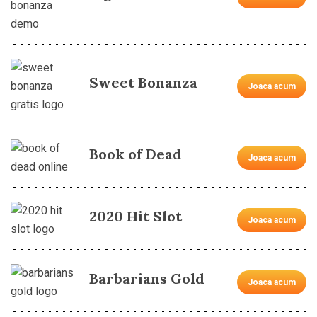
Sweet Bonanza
Joaca acum
Book of Dead
Joaca acum
2020 Hit Slot
Joaca acum
Barbarians Gold
Joaca acum