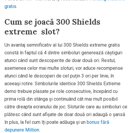
gratis
.
Cum se joacă 300 Shields
extreme slot?
Un avantaj semnificativ al lui 300 Shields extreme gratis
constă în faptul că 4 dintre simboluri generează câștiguri
atunci când sunt descoperite de doar două ori. Restul,
asemenea celor mai multe sloturi, vor aduce recompense
atunci când le descoperi de cel puțin 3 ori per linie, în
aceeași rotire. Simbolurile identice 300 Shields Extreme
demo trebuie plasate pe role consecutive, începând cu
prima rolă din stânga și continuând cât mai mult posibil
către dreapta ecranului de joc. Sloturile care au simboluri ce
plătesc când sunt afișate de doar două ori adaugă o șansă
în plus, la fel cum îți poate adăuga și un
bonus fără
depunere Million
.