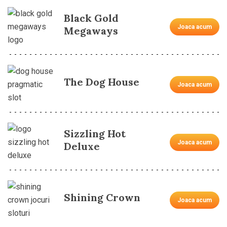
Black Gold
Joaca acum
Megaways
The Dog House
Joaca acum
Sizzling Hot
Joaca acum
Deluxe
Shining Crown
Joaca acum