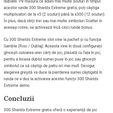
dublate. Pe măsură ce aduni mai multe scuturi în timpul
acestor runde 300 Shields Extreme gratis, poți câștiga
multiplicatori de la x5 (2 scuturi) până la x300 (12 scuturi).
În plus, dacă obții trei sau mai multe simboluri Scatter în
aceeași rotire, se activează încă cinci runde bonus.
Cu 300 Shields Extreme slot vine la pachet și cu funcția
Gamble (Risc / Dublaj). Aceasta vine în două configurații:
ghicești culoarea unei cărți de joc, plasată cu fața în joc,
pentru a încasa dublul sumei puse în joc sau ghicești
simbolul ca să câștigi de patru ori mai mult. Desigur,
alegerea greșită va duce la pierderea sumei câștigată în
runda ce a dus la activarea acestei funcții 300 Shields
Extreme demo.
Concluzii
300 Shields Extreme gratis oferă o experiență de joc