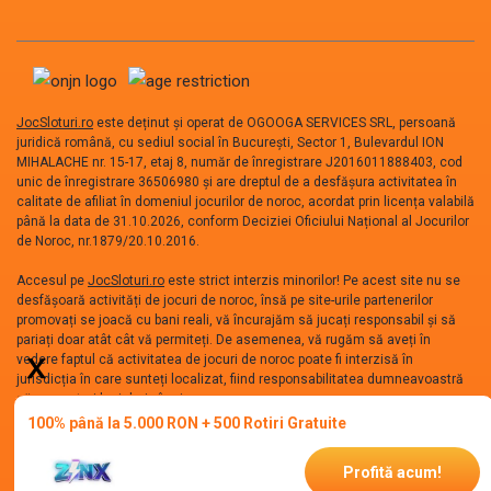
JocSloturi.ro
este deținut și operat de OGOOGA SERVICES SRL, persoană
juridică română, cu sediul social în București, Sector 1, Bulevardul ION
MIHALACHE nr. 15-17, etaj 8, număr de înregistrare J2016011888403, cod
unic de înregistrare 36506980 și are dreptul de a desfășura activitatea în
calitate de afiliat în domeniul jocurilor de noroc, acordat prin licența valabilă
până la data de 31.10.2026, conform Deciziei Oficiului Național al Jocurilor
de Noroc, nr.1879/20.10.2016.
Accesul pe
JocSloturi.ro
este strict interzis minorilor! Pe acest site nu se
desfășoară activități de jocuri de noroc, însă pe site-urile partenerilor
promovați se joacă cu bani reali, vă încurajăm să jucați responsabil și să
pariați doar atât cât vă permiteți. De asemenea, vă rugăm să aveți în
vedere faptul că activitatea de jocuri de noroc poate fi interzisă în
jurisdicția în care sunteți localizat, fiind responsabilitatea dumneavoastră
să respectați legislația în vigoare.
100% până la 5.000 RON + 500 Rotiri Gratuite
Activitatea de jocuri de noroc poate cauza dependență și, totodată, poate
avea un impact asupra situației dumneavoastră financiare. Vă rugăm să
Profită acum!
jucați responsabil! În cazul dependenței de jocuri de noroc sau pariuri, vă