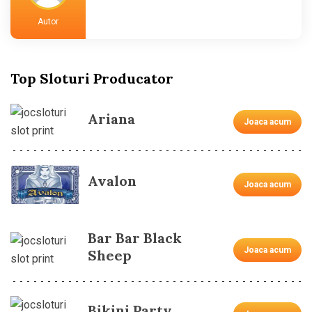
Autor
Top Sloturi Producator
Ariana
Joaca acum
Avalon
Joaca acum
Bar Bar Black
Joaca acum
Sheep
Bikini Party