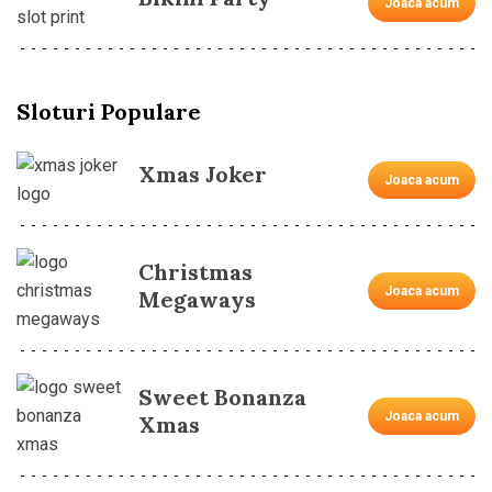
Joaca acum
Sloturi Populare
Xmas Joker
Joaca acum
Christmas
Joaca acum
Megaways
Sweet Bonanza
Joaca acum
Xmas