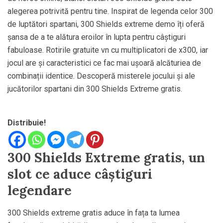
alegerea potrivită pentru tine. Inspirat de legenda celor 300
de luptători spartani, 300 Shields extreme demo îți oferă
șansa de a te alătura eroilor în lupta pentru câștiguri
fabuloase. Rotirile gratuite vn cu multiplicatori de x300, iar
jocul are și caracteristici ce fac mai ușoară alcăturiea de
combinații identice. Descoperă misterele jocului și ale
jucătorilor spartani din 300 Shields Extreme gratis.
Distribuie!
300 Shields Extreme gratis, un
slot ce aduce câștiguri
legendare
300 Shields extreme gratis aduce în fața ta lumea