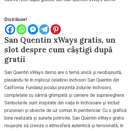
Distribuie!
San Quentin xWays gratis, un
slot despre cum câștigi după
gratii
San Quentin xWays demo are o temă unică și neobișnuită,
plasându-te în mijlocul celebrei închisori San Quentin din
California. Fundalul jocului prezintă zidurile închisorii,
completate cu sârmă ghimpată și camere de supraveghere.
Simbolurile sunt inspirate din viața în închisoare și includ
prizonieri și obiecte de uz comun în penitenciar. Cu o grafică
bine realizată și sunete potrivite, San Quentin xWays gratis
reușește să creeze o atmosferă autentică și tensionată, în