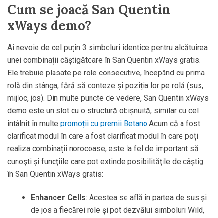
Cum se joacă San Quentin
xWays demo?
Ai nevoie de cel puțin 3 simboluri identice pentru alcătuirea
unei combinații câștigătoare în San Quentin xWays gratis.
Ele trebuie plasate pe role consecutive, începând cu prima
rolă din stânga, fără să conteze și poziția lor pe rolă (sus,
mijloc, jos). Din multe puncte de vedere, San Quentin xWays
demo este un slot cu o structură obișnuită, similar cu cel
întâlnit în multe
promoții cu premii Betano
.
Acum că a fost
clarificat modul în care a fost clarificat modul în care poți
realiza combinații norocoase, este la fel de important să
cunoști și funcțiile care pot extinde posibilitățile de câștig
în San Quentin xWays gratis:
Enhancer Cells
: Acestea se află în partea de sus și
de jos a fiecărei role și pot dezvălui simboluri Wild,