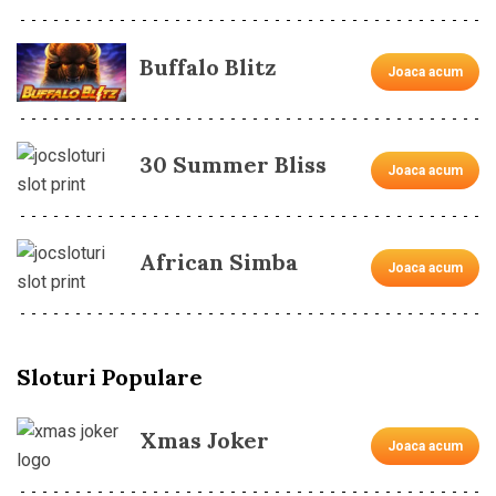
Buffalo Blitz
Joaca acum
30 Summer Bliss
Joaca acum
African Simba
Joaca acum
Sloturi Populare
Xmas Joker
Joaca acum