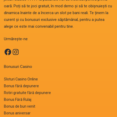
oară. Poți să te joci gratuit, în mod demo și să te obișnuiești cu
dinamica înainte de a încerca un slot pe bani reali. Te ținem la
curent și cu bonusuri exclusive săptămânal, pentru a putea
alege ce este mai convenabil pentru tine.
Urmărește-ne
Facebook
Instagram
Bonusuri Casino
Sloturi Casino Online
Bonus fără depunere
Rotiri gratuite fără depunere
Bonus Fără Rulaj
Bonus de bun venit
Bonus aniversar