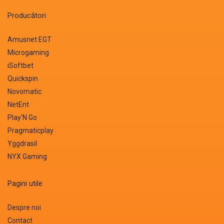
Producători
Amusnet EGT
Microgaming
iSoftbet
Quickspin
Novomatic
NetEnt
Play‘N Go
Pragmaticplay
Yggdrasil
NYX Gaming
Pagini utile
Despre noi
Contact