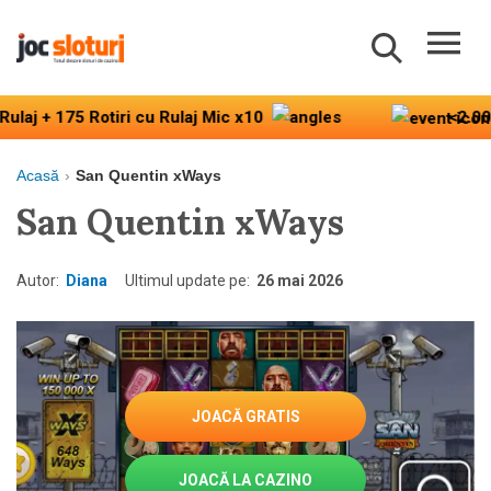
Main
Men
u Rulaj Mic x10
<2.000 RON Bonus + 50 Ro
Acasă
San Quentin xWays
San Quentin xWays
Autor:
Diana
Ultimul update pe:
26 mai 2026
JOACĂ GRATIS
JOACĂ LA CAZINO