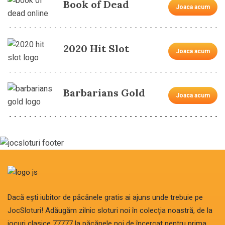
Book of Dead
Joaca acum
2020 Hit Slot
Joaca acum
Barbarians Gold
Joaca acum
Dacă ești iubitor de păcănele gratis ai ajuns unde trebuie pe
JocSloturi! Adăugăm zilnic sloturi noi în colecția noastră, de la
jocuri clasice 77777 la păcănele noi de încercat pentru prima