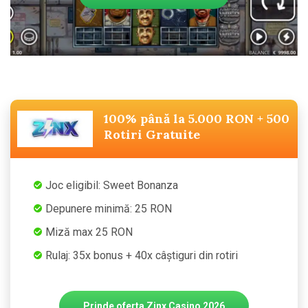
100% până la 5.000 RON + 500
Rotiri Gratuite
Joc eligibil: Sweet Bonanza
Depunere minimă: 25 RON
Miză max 25 RON
Rulaj: 35x bonus + 40x câștiguri din rotiri
Prinde oferta Zinx Casino 2026