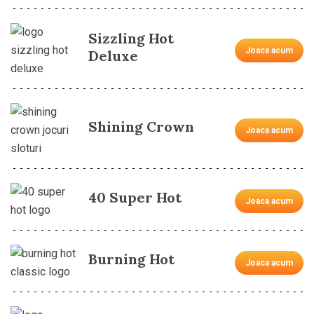
Sizzling Hot
Joaca acum
Deluxe
Shining Crown
Joaca acum
40 Super Hot
Joaca acum
Burning Hot
Joaca acum