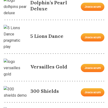
Dolphin’s Pearl
Joaca acum
Deluxe
5 Lions Dance
Joaca acum
Versailles Gold
Joaca acum
300 Shields
Joaca acum