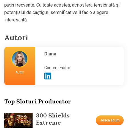
puțin frecvente. Cu toate acestea, atmosfera tensionată și
potențialul de câștiguri semnificative îl fac o alegere
interesantă.
Autori
Diana
Content Editor
Autor
Top Sloturi Producator
300 Shields
Joaca acum
Extreme