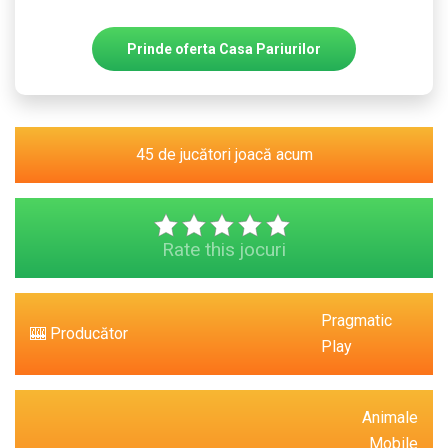
Prinde oferta Casa Pariurilor
45 de jucători joacă acum
Rate this jocuri
Pragmatic
🎰 Producător
Play
Animale
Mobile