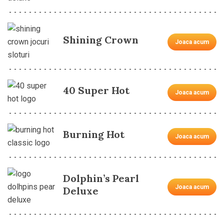
Shining Crown
Joaca acum
40 Super Hot
Joaca acum
Burning Hot
Joaca acum
Dolphin’s Pearl
Joaca acum
Deluxe