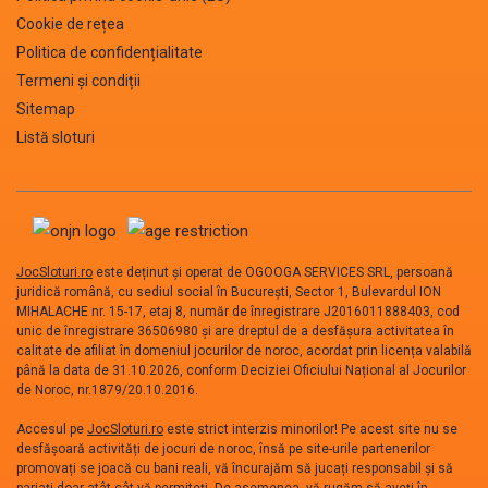
Cookie de rețea
Politica de confidențialitate
Termeni și condiții
Sitemap
Listă sloturi
JocSloturi.ro
este deținut și operat de OGOOGA SERVICES SRL, persoană
juridică română, cu sediul social în București, Sector 1, Bulevardul ION
MIHALACHE nr. 15-17, etaj 8, număr de înregistrare J2016011888403, cod
unic de înregistrare 36506980 și are dreptul de a desfășura activitatea în
calitate de afiliat în domeniul jocurilor de noroc, acordat prin licența valabilă
până la data de 31.10.2026, conform Deciziei Oficiului Național al Jocurilor
de Noroc, nr.1879/20.10.2016.
Accesul pe
JocSloturi.ro
este strict interzis minorilor! Pe acest site nu se
desfășoară activități de jocuri de noroc, însă pe site-urile partenerilor
promovați se joacă cu bani reali, vă încurajăm să jucați responsabil și să
pariați doar atât cât vă permiteți. De asemenea, vă rugăm să aveți în