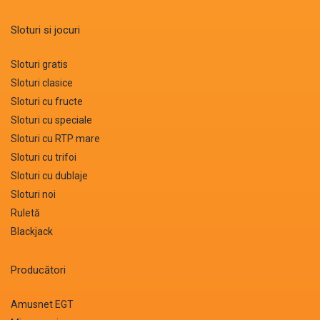
Sloturi si jocuri
Sloturi gratis
Sloturi clasice
Sloturi cu fructe
Sloturi cu speciale
Sloturi cu RTP mare
Sloturi cu trifoi
Sloturi cu dublaje
Sloturi noi
Ruletă
Blackjack
Producători
Amusnet EGT