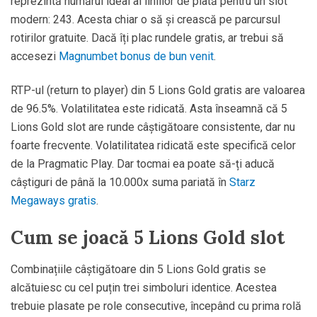
reprezintă numărul ideal al liniilor de plată pentru un slot
modern: 243. Acesta chiar o să și crească pe parcursul
rotirilor gratuite. Dacă îți plac rundele gratis, ar trebui să
accesezi
Magnumbet bonus de bun venit
.
RTP-ul (return to player) din 5 Lions Gold gratis are valoarea
de 96.5%. Volatilitatea este ridicată. Asta înseamnă că 5
Lions Gold slot are runde câștigătoare consistente, dar nu
foarte frecvente. Volatilitatea ridicată este specifică celor
de la Pragmatic Play. Dar tocmai ea poate să-ți aducă
câștiguri de până la 10.000x suma pariată în
Starz
Megaways gratis
.
Cum se joacă 5 Lions Gold slot
Combinațiile câștigătoare din 5 Lions Gold gratis se
alcătuiesc cu cel puțin trei simboluri identice. Acestea
trebuie plasate pe role consecutive, începând cu prima rolă