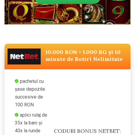
10.000 RON + 1.000 RG și 10
minute de Rotiri Nelimitate
pachetul cu
șase depozite
succesive de
100 RON
aplici rulaj de
35x la bani și
CODURI BONUS NETBET:
40x la runde