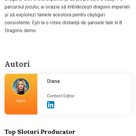
parcursul jocului, ai ocazia să îmblânzești dragonii imperiali
și să explorezi tainele acestora pentru câștiguri
consistente. Ești la o rotire distanță de șansele tale în 8
Dragons demo.
Autori
Diana
Content Editor
Autor
Top Sloturi Producator