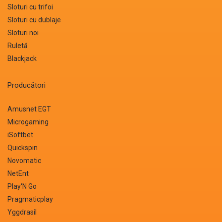
Sloturi cu trifoi
Sloturi cu dublaje
Sloturi noi
Ruletă
Blackjack
Producători
Amusnet EGT
Microgaming
iSoftbet
Quickspin
Novomatic
NetEnt
Play‘N Go
Pragmaticplay
Yggdrasil