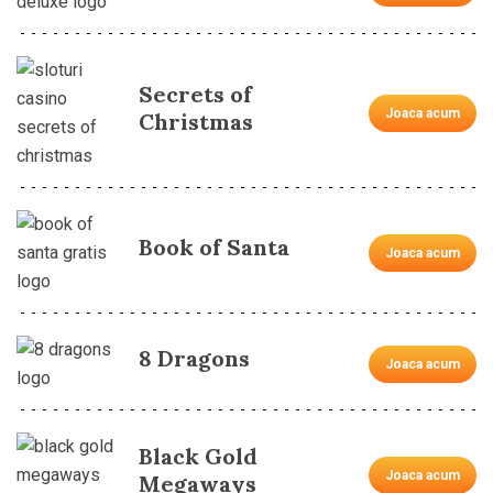
Secrets of
Joaca acum
Christmas
Book of Santa
Joaca acum
8 Dragons
Joaca acum
Black Gold
Joaca acum
Megaways