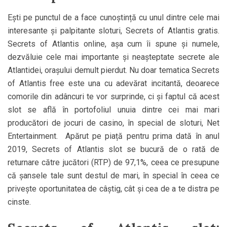
Ești pe punctul de a face cunoștință cu unul dintre cele mai
interesante și palpitante sloturi, Secrets of Atlantis gratis.
Secrets of Atlantis online, așa cum îi spune și numele,
dezvăluie cele mai importante și neașteptate secrete ale
Atlantidei, orașului demult pierdut. Nu doar tematica Secrets
of Atlantis free este una cu adevărat incitantă, deoarece
comorile din adâncuri te vor surprinde, ci și faptul că acest
slot se află în portofoliul unuia dintre cei mai mari
producători de jocuri de casino, în special de sloturi, Net
Entertainment. Apărut pe piață pentru prima dată în anul
2019, Secrets of Atlantis slot se bucură de o rată de
returnare către jucători (RTP) de 97,1%, ceea ce presupune
că șansele tale sunt destul de mari, în special în ceea ce
privește oportunitatea de câștig, cât și cea de a te distra pe
cinste.