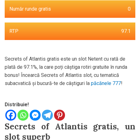
Număr runde gratis
0
RTP
97.1
Secrets of Atlantis gratis este un slot Netent cu rată de
plată de 97.1%, la care poți câștiga rotiri gratuite în runda
bonus! Încearcă Secrets of Atlantis slot, cu tematică
subacvatică și bucură-te de câștiguri la
păcănele 777
!
Distribuie!
Secrets of Atlantis gratis, un
slot superb