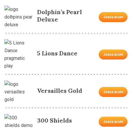
Dolphin’s Pearl
Joaca acum
Deluxe
5 Lions Dance
Joaca acum
Versailles Gold
Joaca acum
300 Shields
Joaca acum