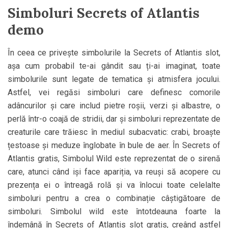
Simboluri Secrets of Atlantis
demo
În ceea ce privește simbolurile la Secrets of Atlantis slot,
așa cum probabil te-ai gândit sau ți-ai imaginat, toate
simbolurile sunt legate de tematica și atmisfera jocului.
Astfel, vei regăsi simboluri care definesc comorile
adâncurilor și care includ pietre roșii, verzi și albastre, o
perlă într-o coajă de stridii, dar și simboluri reprezentate de
creaturile care trăiesc în mediul subacvatic: crabi, broaște
țestoase și meduze înglobate în bule de aer. În Secrets of
Atlantis gratis, Simbolul Wild este reprezentat de o sirenă
care, atunci când iși face apariția, va reuși să acopere cu
prezența ei o întreagă rolă și va înlocui toate celelalte
simboluri pentru a crea o combinație câștigătoare de
simboluri. Simbolul wild este întotdeauna foarte la
îndemână în Secrets of Atlantis slot gratis, creând astfel