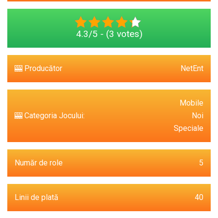
4.3/5 - (3 votes)
🎰 Producător
NetEnt
Mobile
🎰 Categoria Jocului:
Noi
Speciale
Număr de role
5
Linii de plată
40