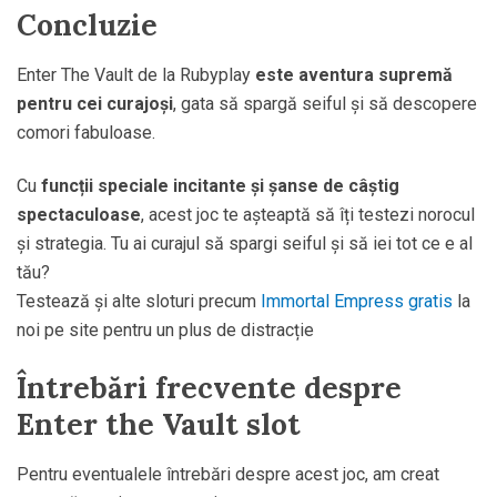
Concluzie
Enter The Vault de la Rubyplay
este aventura supremă
pentru cei curajoși
, gata să spargă seiful și să descopere
comori fabuloase.
Cu
funcții speciale incitante și șanse de câștig
spectaculoase
, acest joc te așteaptă să îți testezi norocul
și strategia. Tu ai curajul să spargi seiful și să iei tot ce e al
tău?
Testează și alte sloturi precum
Immortal Empress gratis
la
noi pe site pentru un plus de distracție
Întrebări frecvente despre
Enter the Vault slot
Pentru eventualele întrebări despre acest joc, am creat