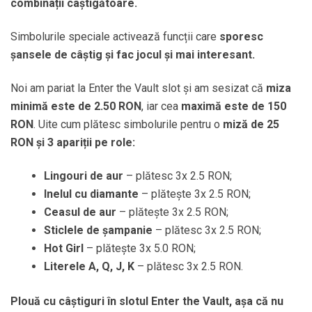
combinații câștigătoare.
Simbolurile speciale activează funcții care
sporesc
șansele de câștig și fac jocul și mai interesant.
Noi am pariat la Enter the Vault slot și am sesizat că
miza
minimă este de 2.50 RON
, iar cea
maximă este de 150
RON
. Uite cum plătesc simbolurile pentru o
miză de 25
RON și 3 apariții pe role:
Lingouri de aur
– plătesc 3x 2.5 RON;
Inelul cu diamante
– plătește 3x 2.5 RON;
Ceasul de aur
– plătește 3x 2.5 RON;
Sticlele de șampanie
– plătesc 3x 2.5 RON;
Hot Girl
– plătește 3x 5.0 RON;
Literele A, Q, J, K
– plătesc 3x 2.5 RON.
Plouă cu câștiguri în slotul Enter the Vault, așa că nu