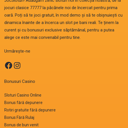
JocSloturi! Adăugăm zilnic sloturi noi în colecția noastră, de la
jocuri clasice 77777 la păcănele noi de încercat pentru prima
oară. Poți să te joci gratuit, în mod demo și să te obișnuiești cu
dinamica înainte de a încerca un slot pe bani reali. Te ținem la
curent și cu bonusuri exclusive săptămânal, pentru a putea
alege ce este mai convenabil pentru tine.
Urmărește-ne
Facebook
Instagram
Bonusuri Casino
Sloturi Casino Online
Bonus fără depunere
Rotiri gratuite fără depunere
Bonus Fără Rulaj
Bonus de bun venit