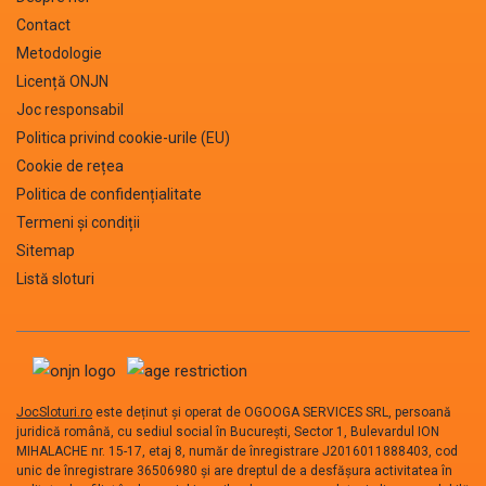
Contact
Metodologie
Licență ONJN
Joc responsabil
Politica privind cookie-urile (EU)
Cookie de rețea
Politica de confidențialitate
Termeni și condiții
Sitemap
Listă sloturi
JocSloturi.ro
este deținut și operat de OGOOGA SERVICES SRL, persoană
juridică română, cu sediul social în București, Sector 1, Bulevardul ION
MIHALACHE nr. 15-17, etaj 8, număr de înregistrare J2016011888403, cod
unic de înregistrare 36506980 și are dreptul de a desfășura activitatea în