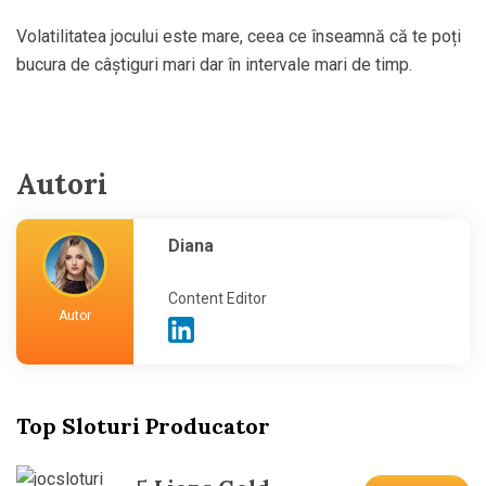
Volatilitatea jocului este mare, ceea ce înseamnă că te poți
bucura de câștiguri mari dar în intervale mari de timp.
Autori
Diana
Content Editor
Autor
Top Sloturi Producator