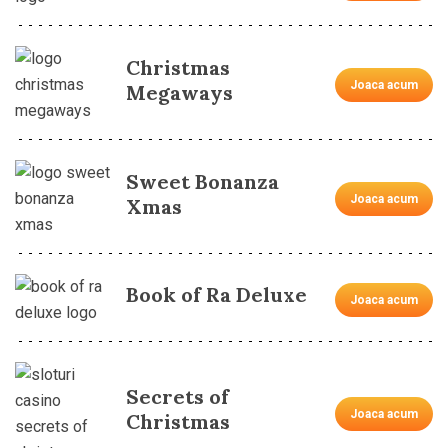
Christmas
Joaca acum
Megaways
Sweet Bonanza
Joaca acum
Xmas
Book of Ra Deluxe
Joaca acum
Secrets of
Joaca acum
Christmas