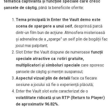
tematica captivantă și funcțiile speciale
care cresc
șansele de câștig
, până la beneficiile oferite:
Tema principală în Enter the Vault demo este
scena de spargere a unui seif
, desprinsă parcă
dintr-un film bun de acțiune. Atmosfera misterioasă
și adrenalina de a „sparge” un seif plin de bogății fac
jocul mai palpitant;
Slot Enter the Vault dispune de numeroase
funcții
speciale atractive ca
:
rotiri gratuite,
multiplicatori și simboluri speciale
care sporesc
șansele de câștig și mențin suspansul;
Aspectul vizual plin de detalii
face ca fiecare
sesiune a jocului să fie o experiență plăcută;
Enter the Vault slot este caracterizat de o
volatilitate ridicată și un RTP (Return to Player)
de aproximativ 96.82%.