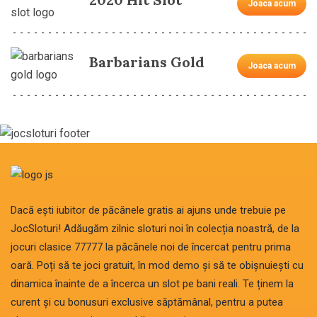
Joaca acum
Barbarians Gold
Joaca acum
Dacă ești iubitor de păcănele gratis ai ajuns unde trebuie pe
JocSloturi! Adăugăm zilnic sloturi noi în colecția noastră, de la
jocuri clasice 77777 la păcănele noi de încercat pentru prima
oară. Poți să te joci gratuit, în mod demo și să te obișnuiești cu
dinamica înainte de a încerca un slot pe bani reali. Te ținem la
curent și cu bonusuri exclusive săptămânal, pentru a putea