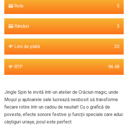
🎰 Role
5
🎰 Rânduri
5
💸 Linii de plată
20
💸 RTP
96.48
Jingle Spin te invită într-un atelier de Crăciun magic, unde
Moșul și ajutoarele sale lucrează neobosit să transforme
fiecare rotire într-un cadou de neuitat! Cu o grafică de
poveste, efecte sonore festive și funcții speciale care aduc
câștiguri uriașe, jocul este perfect.