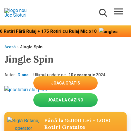
Main
Men
 + 175 Rotiri cu Rulaj Mic x10
<2.000 RON
Acasă
Jingle Spin
Jingle Spin
Autor:
Diana
Ultimul update pe:
10 decembrie 2024
JOACĂ GRATIS
JOACĂ LA CAZINO
Până la 15.000 Lei + 1.000
Rotiri Gratuite