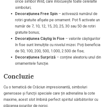
orice simbol Wild, care înlocuiește toate celelalte
simboluri;
Decorațiunea Free Spin
– activează numărul de
rotiri gratuite afișate pe ornament. Pot fi activate un
număr de 7, 10, 12, 15, 20, 25, 30 sau 50 de rotiri
gratuite bonus;
Decorațiunea Câștig în Fise
– valorile câștigurilor
în fise sunt înmulțite cu nivelul mizei. Poți beneficia
de 50, 100, 200, 500, 1.000, 2.500 de fise;
Decorațiunea Surpriză
– conține aleatoriu unul din
ornamentele funcție.
Concluzie
Cu o tematică de Crăciun impresionantă, simboluri
generoase și funcții speciale care țin adrenalina la cote
maxime, acest slot îmbină perfect spiritul sărbătorilor cu
plăcerea jocurilor de noroc.