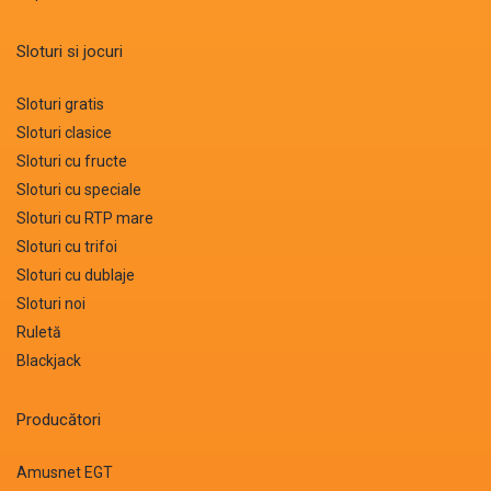
Sloturi si jocuri
Sloturi gratis
Sloturi clasice
Sloturi cu fructe
Sloturi cu speciale
Sloturi cu RTP mare
Sloturi cu trifoi
Sloturi cu dublaje
Sloturi noi
Ruletă
Blackjack
Producători
Amusnet EGT