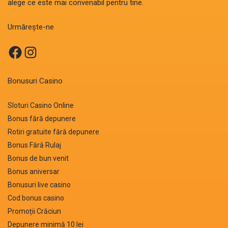
alege ce este mai convenabil pentru tine.
Urmărește-ne
Facebook
Instagram
Bonusuri Casino
Sloturi Casino Online
Bonus fără depunere
Rotiri gratuite fără depunere
Bonus Fără Rulaj
Bonus de bun venit
Bonus aniversar
Bonusuri live casino
Cod bonus casino
Promoții Crăciun
Depunere minimă 10 lei