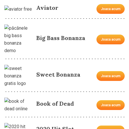
Aviator
Joaca acum
Big Bass Bonanza
Joaca acum
Sweet Bonanza
Joaca acum
Book of Dead
Joaca acum
2020 Hit Slot