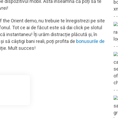
 pe dispozitivul mobil. Asta înseamnă că poți să te
vrei!
of the Orient demo, nu trebuie te înregistrezi pe site
onul. Tot ce ai de făcut este să dai click pe slotul
că instantaneu! Îți urăm distracție plăcută și, în
și să câștigi bani reali, poți profita de
bonusurile de
iție. Mult succes!