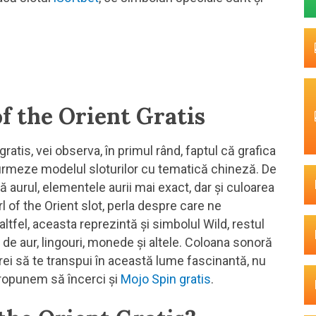
of the Orient Gratis
gratis, vei observa, în primul rând, faptul că grafica
să urmeze modelul sloturilor cu tematică chineză. De
aurul, elementele aurii mai exact, dar și culoarea
l of the Orient slot, perla despre care ne
 altfel, aceasta reprezintă și simbolul Wild, restul
i de aur, lingouri, monede și altele. Coloana sonoră
vrei să te transpui în această lume fascinantă, nu
 propunem să încerci și
Mojo Spin gratis
.