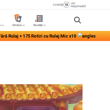
Licență
e
Ghiduri
Noutăți
Mic x10