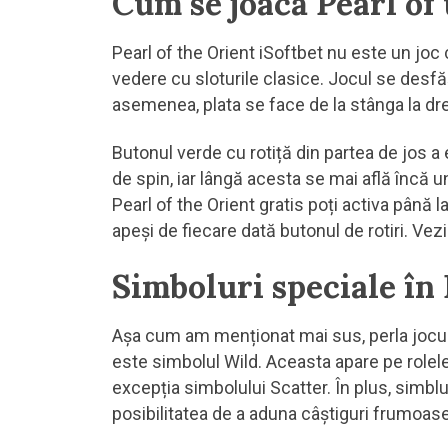
Cum se joacă Pearl of
Pearl of the Orient iSoftbet nu este un jo
vedere cu sloturile clasice. Jocul se desfășo
asemenea, plata se face de la stânga la dr
Butonul verde cu rotiță din partea de jos a
de spin, iar lângă acesta se mai află încă u
Pearl of the Orient gratis poți activa până la 
apeși de fiecare dată butonul de rotiri. Vez
Simboluri speciale în 
Așa cum am menționat mai sus, perla joculu
este simbolul Wild. Aceasta apare pe rolele 2
excepția simbolului Scatter. În plus, simbl
posibilitatea de a aduna câștiguri frumoase