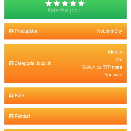
Rate this jocuri
🎰 Producător
NoLimit City
Mobile
Noi
🎰 Categoria Jocului:
Sloturi cu RTP mare
Speciale
🎰 Role
🎰 Rânduri