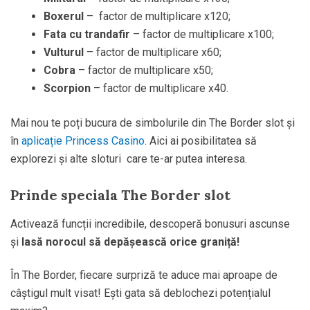
Boxerul
– factor de multiplicare x120;
Fata cu trandafir
– factor de multiplicare x100;
Vulturul
– factor de multiplicare x60;
Cobra
– factor de multiplicare x50;
Scorpion
– factor de multiplicare x40.
Mai nou te poți bucura de simbolurile din The Border slot și
în
aplicație Princess Casino
. Aici ai posibilitatea să
explorezi și alte sloturi care te-ar putea interesa.
Prinde speciala The Border slot
Activează funcții incredibile, descoperă bonusuri ascunse
și
lasă norocul să depășească orice graniță!
În The Border, fiecare surpriză te aduce mai aproape de
câștigul mult visat! Ești gata să deblochezi potențialul