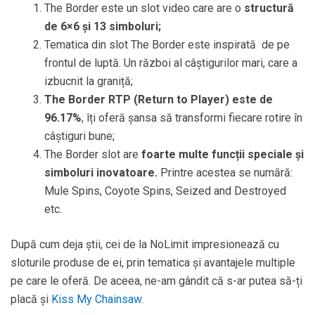
The Border este un slot video care are o
structură
de 6×6 și 13 simboluri;
Tematica din slot The Border este inspirată de pe
frontul de luptă. Un război al câștigurilor mari, care a
izbucnit la graniță;
The Border RTP (Return to Player) este de
96.17%
, îți oferă șansa să transformi fiecare rotire în
câștiguri bune;
The Border slot are
foarte multe funcții speciale și
simboluri inovatoare.
Printre acestea se numără:
Mule Spins, Coyote Spins, Seized and Destroyed
etc.
După cum deja știi, cei de la NoLimit impresionează cu
sloturile produse de ei, prin tematica și avantajele multiple
pe care le oferă. De aceea, ne-am gândit că s-ar putea să-ți
placă și
Kiss My Chainsaw
.