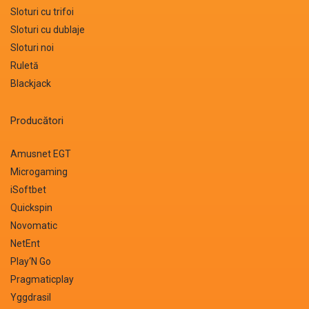
Sloturi cu trifoi
Sloturi cu dublaje
Sloturi noi
Ruletă
Blackjack
Producători
Amusnet EGT
Microgaming
iSoftbet
Quickspin
Novomatic
NetEnt
Play‘N Go
Pragmaticplay
Yggdrasil