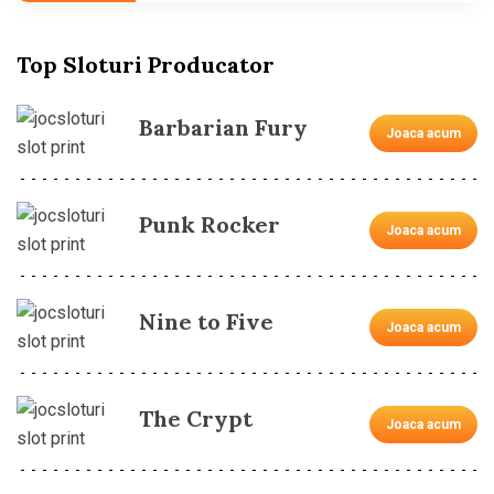
Top Sloturi Producator
Barbarian Fury
Joaca acum
Punk Rocker
Joaca acum
Nine to Five
Joaca acum
The Crypt
Joaca acum