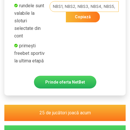
rundele sunt
valabile la
Copiază
sloturi
selectate din
cont
primești
freebet sportiv
la ultima etapă
Prinde oferta NetBet
25 de jucători joacă acum