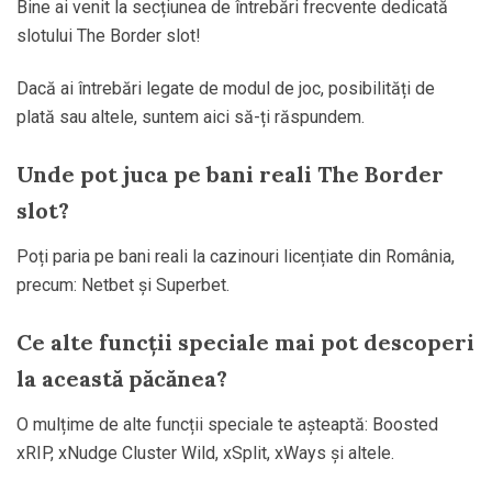
Bine ai venit la secțiunea de întrebări frecvente dedicată
slotului The Border slot!
Dacă ai întrebări legate de modul de joc, posibilități de
plată sau altele, suntem aici să-ți răspundem.
Unde pot juca pe bani reali The Border
slot?
Poți paria pe bani reali la cazinouri licențiate din România,
precum: Netbet și Superbet.
Ce alte funcții speciale mai pot descoperi
la această păcănea?
O mulțime de alte funcții speciale te așteaptă: Boosted
xRIP, xNudge Cluster Wild, xSplit, xWays și altele.