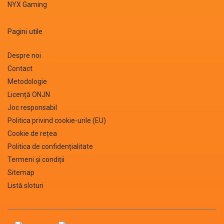
NYX Gaming
Pagini utile
Despre noi
Contact
Metodologie
Licență ONJN
Joc responsabil
Politica privind cookie-urile (EU)
Cookie de rețea
Politica de confidențialitate
Termeni și condiții
Sitemap
Listă sloturi