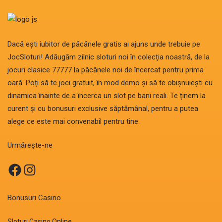
Dacă ești iubitor de păcănele gratis ai ajuns unde trebuie pe
JocSloturi! Adăugăm zilnic sloturi noi în colecția noastră, de la
jocuri clasice 77777 la păcănele noi de încercat pentru prima
oară. Poți să te joci gratuit, în mod demo și să te obișnuiești cu
dinamica înainte de a încerca un slot pe bani reali. Te ținem la
curent și cu bonusuri exclusive săptămânal, pentru a putea
alege ce este mai convenabil pentru tine.
Urmărește-ne
Facebook
Instagram
Bonusuri Casino
Sloturi Casino Online