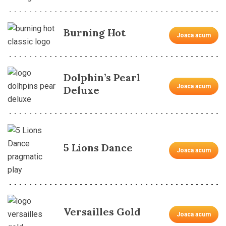
Burning Hot
Joaca acum
Dolphin’s Pearl
Joaca acum
Deluxe
5 Lions Dance
Joaca acum
Versailles Gold
Joaca acum