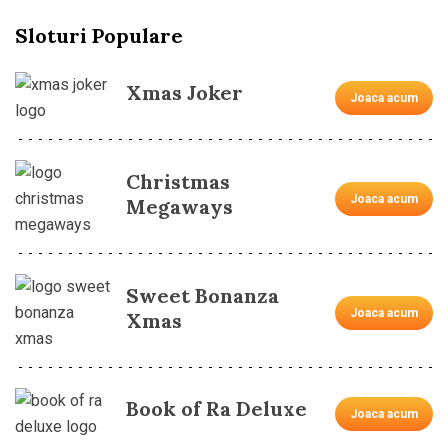
Sloturi Populare
Xmas Joker
Joaca acum
Christmas
Joaca acum
Megaways
Sweet Bonanza
Joaca acum
Xmas
Book of Ra Deluxe
Joaca acum