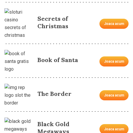
Secrets of
Joaca acum
Christmas
Book of Santa
Joaca acum
The Border
Joaca acum
Black Gold
Joaca acum
Megaways