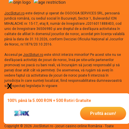
JocSloturi.ro
este deținut și operat de OGOOGA SERVICES SRL, persoană
juridică română, cu sediul social în București, Sector 1, Bulevardul ION
MIHALACHE nr. 15-17, etaj 8, număr de înregistrare J2016011888403, cod
unic de înregistrare 36506980 și are dreptul de a desfășura activitatea în
calitate de afiliat în domeniul jocurilor de noroc, acordat prin licența valabilă
până la data de 31.10.2026, conform Deciziei Oficiului Național al Jocurilor
de Noroc, nr.1879/20.10.2016.
Accesul pe
JocSloturi.ro
este strict interzis minorilor! Pe acest site nu se
desfășoară activități de jocuri de noroc, însă pe site-urile partenerilor
promovați se joacă cu bani reali, vă încurajăm să jucați responsabil și să
pariați doar atât cât vă permiteți. De asemenea, vă rugăm să aveți în
vedere faptul că activitatea de jocuri de noroc poate fi interzisă în
jurisdicția în care sunteți localizat, fiind responsabilitatea dumneavoastră
să respectați legislația în vigoare.
Activitatea de jocuri de noroc poate cauza dependență și, totodată, poate
100% până la 5.000 RON + 500 Rotiri Gratuite
avea un impact asupra situației dumneavoastră financiare. Vă rugăm să
jucați responsabil! În cazul dependenței de jocuri de noroc sau pariuri, vă
Profită acum!
rugăm să contactați Jocresponsabil, la numărul gratuit +0800 800 099, sau
să accesați
jocresponsabil.ro
.
Copyright © 2026 JocSloturi.ro - jocuri casino online România - Toate