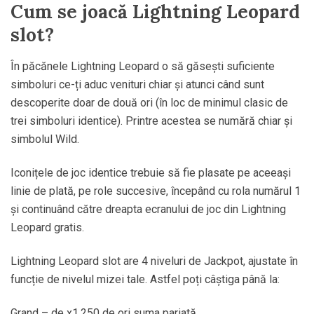
Cum se joacă Lightning Leopard
slot?
În păcănele Lightning Leopard o să găsești suficiente
simboluri ce-ți aduc venituri chiar și atunci când sunt
descoperite doar de două ori (în loc de minimul clasic de
trei simboluri identice). Printre acestea se numără chiar și
simbolul Wild.
Iconițele de joc identice trebuie să fie plasate pe aceeași
linie de plată, pe role succesive, începând cu rola numărul 1
și continuând către dreapta ecranului de joc din Lightning
Leopard gratis.
Lightning Leopard slot are 4 niveluri de Jackpot, ajustate în
funcție de nivelul mizei tale. Astfel poți câștiga până la:
Grand – de x1.250 de ori suma pariată