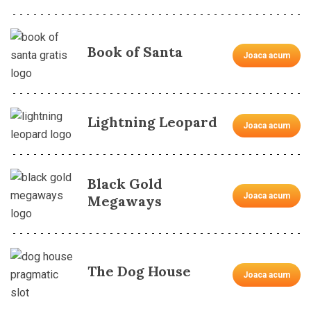
Book of Santa
Joaca acum
Lightning Leopard
Joaca acum
Black Gold
Joaca acum
Megaways
The Dog House
Joaca acum