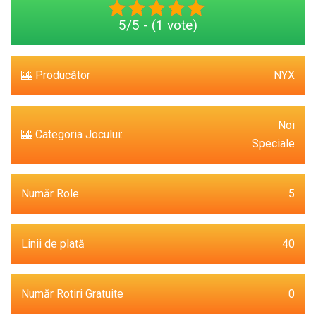
5/5 - (1 vote)
🎰 Producător
NYX
Noi
🎰 Categoria Jocului:
Speciale
Număr Role
5
Linii de plată
40
Număr Rotiri Gratuite
0