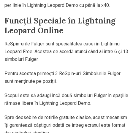
per linie în Lightning Leopard Demo cu până la x40.
Funcții Speciale în Lightning
Leopard Online
ReSpin-urile Fulger sunt specialitatea casei în Lightning
Leopard Free. Acestea se acordă atunci când ai între 6 și 13
simboluri Fulger.
Pentru acestea primești 3 ReSpin-uri. Simbolurile Fulger
sunt menținute pe poziții.
Scopul este să adaugi încă două simboluri Fulger în spațiile
rămase libere în Lightning Leopard Demo.
Spre deosebire de rotirile gratuite clasice, acest mecanism
îți garantează câștiguri odată ce întreg ecranul este format
din simboluri identice.