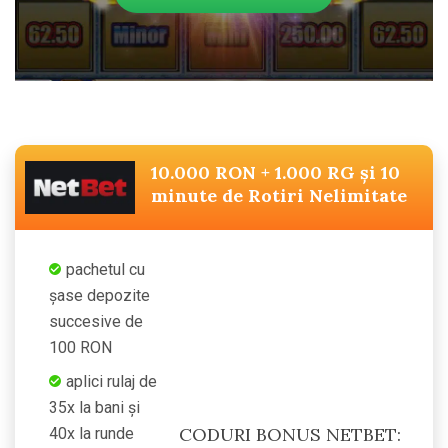
10.000 RON + 1.000 RG și 10
minute de Rotiri Nelimitate
pachetul cu
șase depozite
succesive de
100 RON
aplici rulaj de
35x la bani și
CODURI BONUS NETBET:
40x la runde