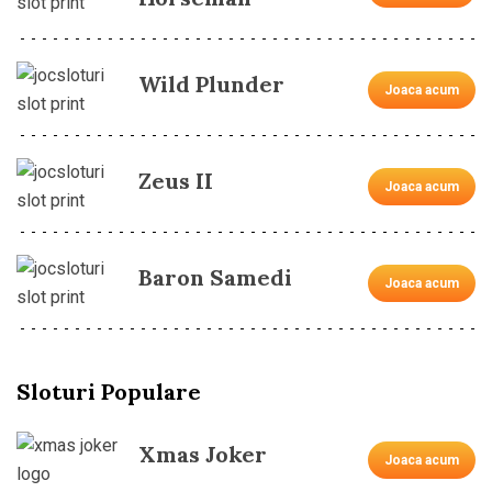
Wild Plunder
Joaca acum
Zeus II
Joaca acum
Baron Samedi
Joaca acum
Sloturi Populare
Xmas Joker
Joaca acum