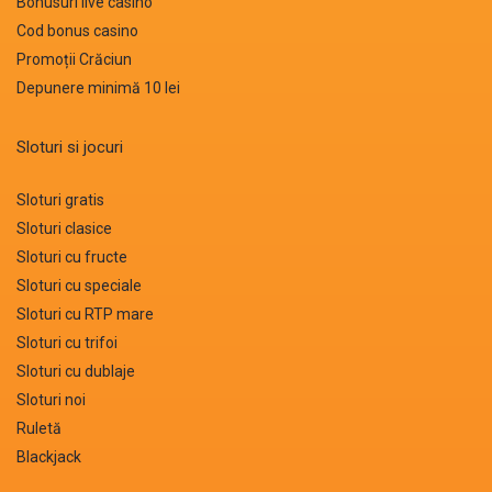
Bonusuri live casino
Cod bonus casino
Promoții Crăciun
Depunere minimă 10 lei
Sloturi si jocuri
Sloturi gratis
Sloturi clasice
Sloturi cu fructe
Sloturi cu speciale
Sloturi cu RTP mare
Sloturi cu trifoi
Sloturi cu dublaje
Sloturi noi
Ruletă
Blackjack