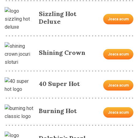
Sizzling Hot
Joaca acum
Deluxe
Shining Crown
Joaca acum
40 Super Hot
Joaca acum
Burning Hot
Joaca acum