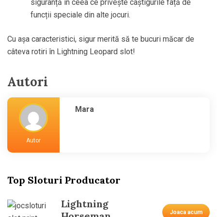
siguranță în ceea ce privește câștigurile față de
funcții speciale din alte jocuri.
Cu așa caracteristici, sigur merită să te bucuri măcar de
câteva rotiri în Lightning Leopard slot!
Autori
Mara
Autor
Top Sloturi Producator
Lightning
Joaca acum
Horseman