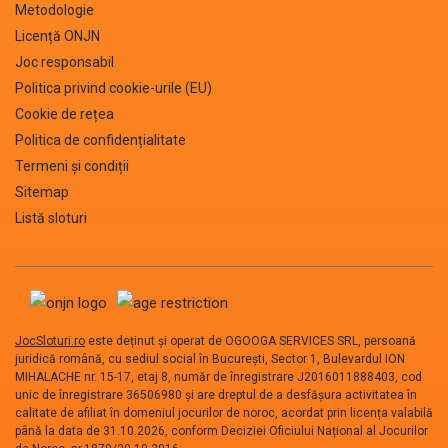
Metodologie
Licență ONJN
Joc responsabil
Politica privind cookie-urile (EU)
Cookie de rețea
Politica de confidențialitate
Termeni și condiții
Sitemap
Listă sloturi
JocSloturi.ro
este deținut și operat de OGOOGA SERVICES SRL, persoană
juridică română, cu sediul social în București, Sector 1, Bulevardul ION
MIHALACHE nr. 15-17, etaj 8, număr de înregistrare J2016011888403, cod
unic de înregistrare 36506980 și are dreptul de a desfășura activitatea în
calitate de afiliat în domeniul jocurilor de noroc, acordat prin licența valabilă
până la data de 31.10.2026, conform Deciziei Oficiului Național al Jocurilor